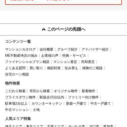
このページの先頭へ
コンテンツ一覧
マンションカタログ
会社概要
グループ紹介
アドバイザー紹介
ME不動産埼京の強み
お客様の声
特典・サービス
ファイナンシャルプラン相談
マンション査定
売却査定
よくある質問
買い取り
相続対策
住み替え
保険のご相談
住宅ローン相談
物件検索
こだわり検索
学区から検索
オリジナル物件
新着物件
プライスダウン物件
駅徒歩15分以内
ファミリー向け物件
駐車場2台以上
カウンターキッチン
新築一戸建て
中古一戸建て
中古マンション
土地
人気エリア特集
埼玉エリア
東京エリア
千葉エリア
さいたま市
川口市
草加市