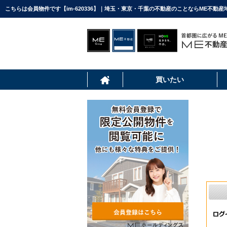
こちらは会員物件です【im-620336】｜埼玉・東京・千葉の不動産のことならME不動産
買いたい