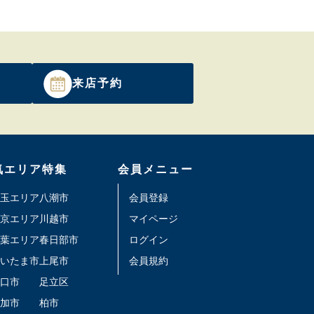
来店予約
気エリア特集
会員メニュー
玉エリア
八潮市
会員登録
京エリア
川越市
マイページ
葉エリア
春日部市
ログイン
いたま市
上尾市
会員規約
口市
足立区
加市
柏市