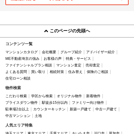
このページの先頭へ
コンテンツ一覧
マンションカタログ
会社概要
グループ紹介
アドバイザー紹介
ME不動産埼京の強み
お客様の声
特典・サービス
ファイナンシャルプラン相談
マンション査定
売却査定
よくある質問
買い取り
相続対策
住み替え
保険のご相談
住宅ローン相談
物件検索
こだわり検索
学区から検索
オリジナル物件
新着物件
プライスダウン物件
駅徒歩15分以内
ファミリー向け物件
駐車場2台以上
カウンターキッチン
新築一戸建て
中古一戸建て
中古マンション
土地
人気エリア特集
埼玉エリア
東京エリア
千葉エリア
さいたま市
川口市
草加市