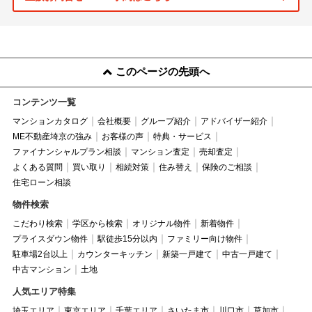
このページの先頭へ
コンテンツ一覧
マンションカタログ
会社概要
グループ紹介
アドバイザー紹介
ME不動産埼京の強み
お客様の声
特典・サービス
ファイナンシャルプラン相談
マンション査定
売却査定
よくある質問
買い取り
相続対策
住み替え
保険のご相談
住宅ローン相談
物件検索
こだわり検索
学区から検索
オリジナル物件
新着物件
プライスダウン物件
駅徒歩15分以内
ファミリー向け物件
駐車場2台以上
カウンターキッチン
新築一戸建て
中古一戸建て
中古マンション
土地
人気エリア特集
埼玉エリア
東京エリア
千葉エリア
さいたま市
川口市
草加市