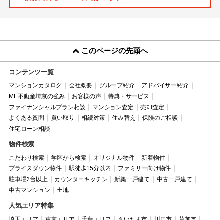
このページの先頭へ
コンテンツ一覧
マンションカタログ
会社概要
グループ紹介
アドバイザー紹介
ME不動産埼京の強み
お客様の声
特典・サービス
ファイナンシャルプラン相談
マンション査定
売却査定
よくある質問
買い取り
相続対策
住み替え
保険のご相談
住宅ローン相談
物件検索
こだわり検索
学区から検索
オリジナル物件
新着物件
プライスダウン物件
駅徒歩15分以内
ファミリー向け物件
駐車場2台以上
カウンターキッチン
新築一戸建て
中古一戸建て
中古マンション
土地
人気エリア特集
埼玉エリア
東京エリア
千葉エリア
さいたま市
川口市
草加市