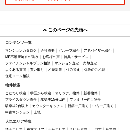
このページの先頭へ
コンテンツ一覧
マンションカタログ
会社概要
グループ紹介
アドバイザー紹介
ME不動産埼京の強み
お客様の声
特典・サービス
ファイナンシャルプラン相談
マンション査定
売却査定
よくある質問
買い取り
相続対策
住み替え
保険のご相談
住宅ローン相談
物件検索
こだわり検索
学区から検索
オリジナル物件
新着物件
プライスダウン物件
駅徒歩15分以内
ファミリー向け物件
駐車場2台以上
カウンターキッチン
新築一戸建て
中古一戸建て
中古マンション
土地
人気エリア特集
埼玉エリア
東京エリア
千葉エリア
さいたま市
川口市
草加市