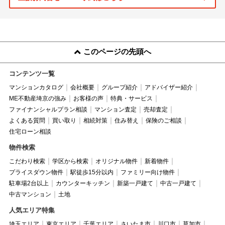
このページの先頭へ
コンテンツ一覧
マンションカタログ
会社概要
グループ紹介
アドバイザー紹介
ME不動産埼京の強み
お客様の声
特典・サービス
ファイナンシャルプラン相談
マンション査定
売却査定
よくある質問
買い取り
相続対策
住み替え
保険のご相談
住宅ローン相談
物件検索
こだわり検索
学区から検索
オリジナル物件
新着物件
プライスダウン物件
駅徒歩15分以内
ファミリー向け物件
駐車場2台以上
カウンターキッチン
新築一戸建て
中古一戸建て
中古マンション
土地
人気エリア特集
埼玉エリア
東京エリア
千葉エリア
さいたま市
川口市
草加市