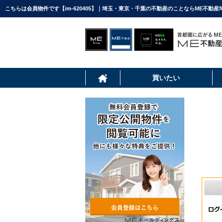
こちらは会員物件です【im-620405】｜埼玉・東京・千葉の不動産のことならME不動産
買いたい