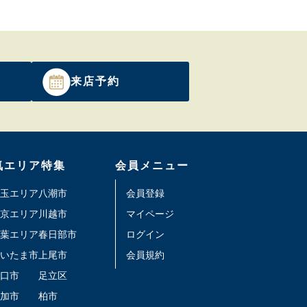
来店予約
気エリア特集
会員メニュー
玉エリア
八潮市
会員登録
京エリア
川越市
マイページ
葉エリア
春日部市
ログイン
いたま市
上尾市
会員規約
口市
足立区
加市
柏市