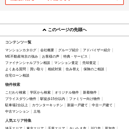
このページの先頭へ
コンテンツ一覧
マンションカタログ
会社概要
グループ紹介
アドバイザー紹介
ME不動産埼京の強み
お客様の声
特典・サービス
ファイナンシャルプラン相談
マンション査定
売却査定
よくある質問
買い取り
相続対策
住み替え
保険のご相談
住宅ローン相談
物件検索
こだわり検索
学区から検索
オリジナル物件
新着物件
プライスダウン物件
駅徒歩15分以内
ファミリー向け物件
駐車場2台以上
カウンターキッチン
新築一戸建て
中古一戸建て
中古マンション
土地
人気エリア特集
埼玉エリア
東京エリア
千葉エリア
さいたま市
川口市
草加市