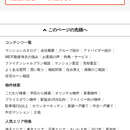
このページの先頭へ
コンテンツ一覧
マンションカタログ
会社概要
グループ紹介
アドバイザー紹介
ME不動産埼京の強み
お客様の声
特典・サービス
ファイナンシャルプラン相談
マンション査定
売却査定
よくある質問
買い取り
相続対策
住み替え
保険のご相談
住宅ローン相談
物件検索
こだわり検索
学区から検索
オリジナル物件
新着物件
プライスダウン物件
駅徒歩15分以内
ファミリー向け物件
駐車場2台以上
カウンターキッチン
新築一戸建て
中古一戸建て
中古マンション
土地
人気エリア特集
埼玉エリア
東京エリア
千葉エリア
さいたま市
川口市
草加市