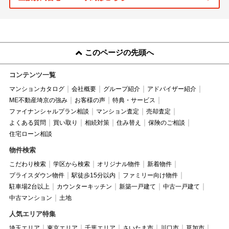
このページの先頭へ
コンテンツ一覧
マンションカタログ
会社概要
グループ紹介
アドバイザー紹介
ME不動産埼京の強み
お客様の声
特典・サービス
ファイナンシャルプラン相談
マンション査定
売却査定
よくある質問
買い取り
相続対策
住み替え
保険のご相談
住宅ローン相談
物件検索
こだわり検索
学区から検索
オリジナル物件
新着物件
プライスダウン物件
駅徒歩15分以内
ファミリー向け物件
駐車場2台以上
カウンターキッチン
新築一戸建て
中古一戸建て
中古マンション
土地
人気エリア特集
埼玉エリア
東京エリア
千葉エリア
さいたま市
川口市
草加市