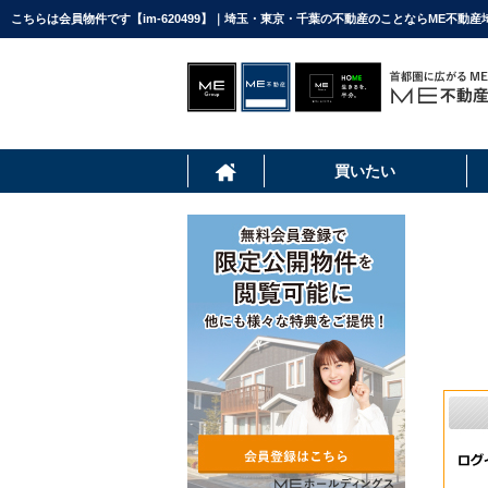
こちらは会員物件です【im-620499】｜埼玉・東京・千葉の不動産のことならME不動産
買いたい