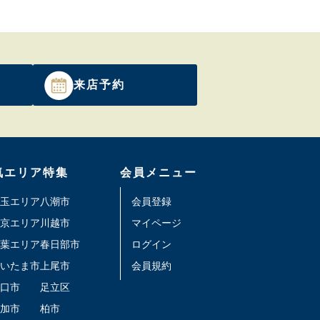
来店予約
気エリア特集
会員メニュー
玉エリア
八潮市
会員登録
京エリア
川越市
マイページ
葉エリア
春日部市
ログイン
いたま市
上尾市
会員規約
口市
足立区
加市
柏市