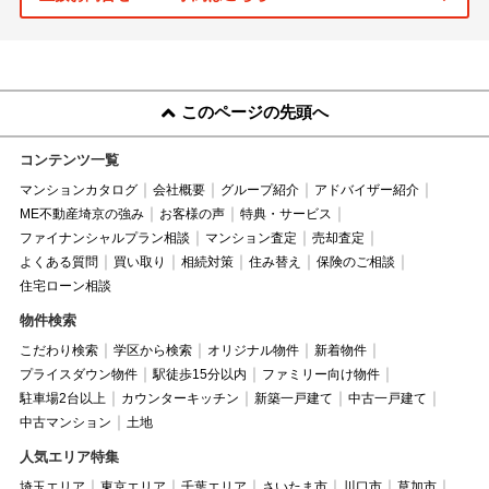
このページの先頭へ
コンテンツ一覧
マンションカタログ
会社概要
グループ紹介
アドバイザー紹介
ME不動産埼京の強み
お客様の声
特典・サービス
ファイナンシャルプラン相談
マンション査定
売却査定
よくある質問
買い取り
相続対策
住み替え
保険のご相談
住宅ローン相談
物件検索
こだわり検索
学区から検索
オリジナル物件
新着物件
プライスダウン物件
駅徒歩15分以内
ファミリー向け物件
駐車場2台以上
カウンターキッチン
新築一戸建て
中古一戸建て
中古マンション
土地
人気エリア特集
埼玉エリア
東京エリア
千葉エリア
さいたま市
川口市
草加市