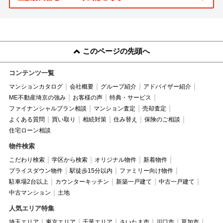
このページの先頭へ
コンテンツ一覧
マンションカタログ
会社概要
グループ紹介
アドバイザー紹介
ME不動産埼京の強み
お客様の声
特典・サービス
ファイナンシャルプラン相談
マンション査定
売却査定
よくある質問
買い取り
相続対策
住み替え
保険のご相談
住宅ローン相談
物件検索
こだわり検索
学区から検索
オリジナル物件
新着物件
プライスダウン物件
駅徒歩15分以内
ファミリー向け物件
駐車場2台以上
カウンターキッチン
新築一戸建て
中古一戸建て
中古マンション
土地
人気エリア特集
埼玉エリア
東京エリア
千葉エリア
さいたま市
川口市
草加市