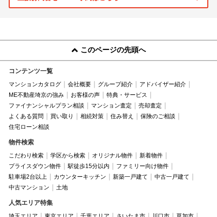
このページの先頭へ
コンテンツ一覧
マンションカタログ
会社概要
グループ紹介
アドバイザー紹介
ME不動産埼京の強み
お客様の声
特典・サービス
ファイナンシャルプラン相談
マンション査定
売却査定
よくある質問
買い取り
相続対策
住み替え
保険のご相談
住宅ローン相談
物件検索
こだわり検索
学区から検索
オリジナル物件
新着物件
プライスダウン物件
駅徒歩15分以内
ファミリー向け物件
駐車場2台以上
カウンターキッチン
新築一戸建て
中古一戸建て
中古マンション
土地
人気エリア特集
埼玉エリア
東京エリア
千葉エリア
さいたま市
川口市
草加市