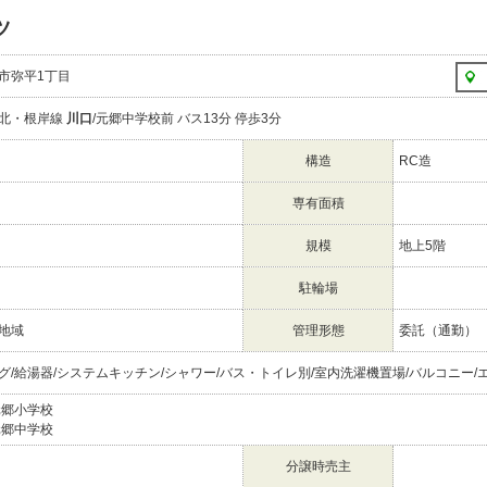
ツ
市弥平1丁目
北・根岸線
川口
/元郷中学校前 バス13分 停歩3分
構造
RC造
専有面積
規模
地上5階
駐輪場
地域
管理形態
委託（通勤）
グ/給湯器/システムキッチン/シャワー/バス・トイレ別/室内洗濯機置場/バルコニー/
元郷小学校
元郷中学校
分譲時売主