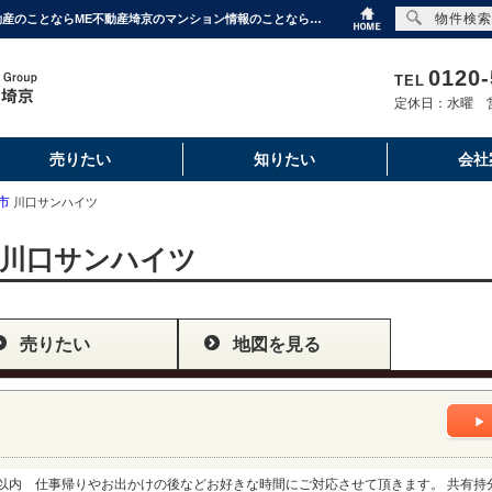
物件検索
川口サンハイツ｜購入・売り物件、売却査定・相場・売却価格｜埼玉・東京・千葉の不動産のことならME不動産埼京のマンション情報のことならME不動産埼京
0120-
TEL
定休日：水曜 営
売りたい
知りたい
会社
市
川口サンハイツ
川口サンハイツ
売りたい
地図を見る
 仕事帰りやお出かけの後などお好きな時間にご対応させて頂きます。 共有持分802.