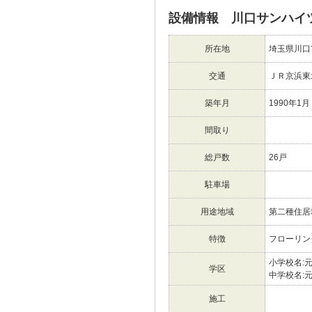
設備情報 川口サンハイ
所在地
埼玉県川口
交通
ＪＲ京浜東
築年月
1990年1月
間取り
総戸数
26戸
駐車場
用途地域
第二種住居
特徴
フローリン
小学校名:
学区
中学校名:
施工