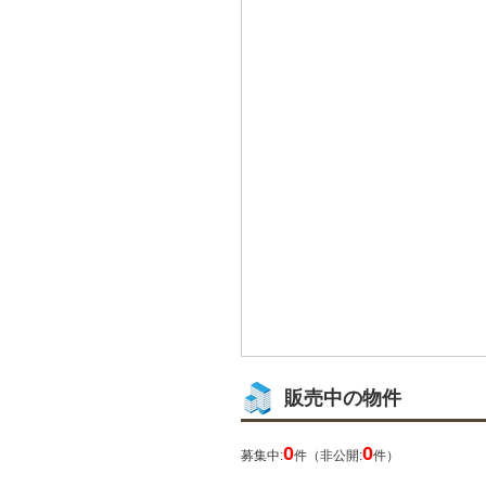
販売中の物件
0
0
募集中:
件（非公開:
件）