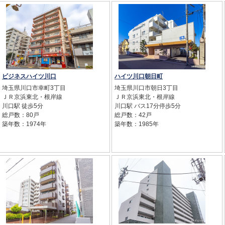
ビジネスハイツ川口
ハイツ川口朝日町
埼玉県川口市幸町3丁目
埼玉県川口市朝日3丁目
ＪＲ京浜東北・根岸線
ＪＲ京浜東北・根岸線
川口駅 徒歩5分
川口駅 バス17分停歩5分
総戸数：80戸
総戸数：42戸
築年数：1974年
築年数：1985年