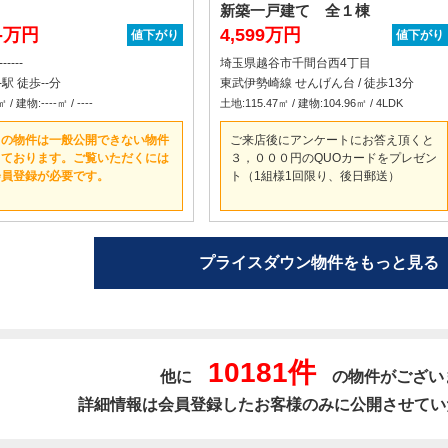
新築一戸建て 全１棟
---万円
4,599万円
値下がり
値下がり
------
埼玉県越谷市千間台西4丁目
---駅 徒歩--分
東武伊勢崎線 せんげん台 / 徒歩13分
 / 建物:----㎡ / ----
土地:115.47㎡ / 建物:104.96㎡ / 4LDK
らの物件は一般公開できない物件
ご来店後にアンケートにお答え頂くと
っております。ご覧いただくには
３，０００円のQUOカードをプレゼン
会員登録が必要です。
ト（1組様1回限り、後日郵送）
プライスダウン物件をもっと見る
10181件
他に
の物件がござい
詳細情報は会員登録したお客様のみに公開させてい