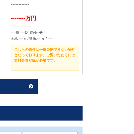
------------
--------万円
-----------------
----線 ----駅 徒歩--分
土地:----㎡ / 建物:----㎡ / ----
こちらの物件は一般公開できない物件
となっております。ご覧いただくには
無料会員登録が必要です。