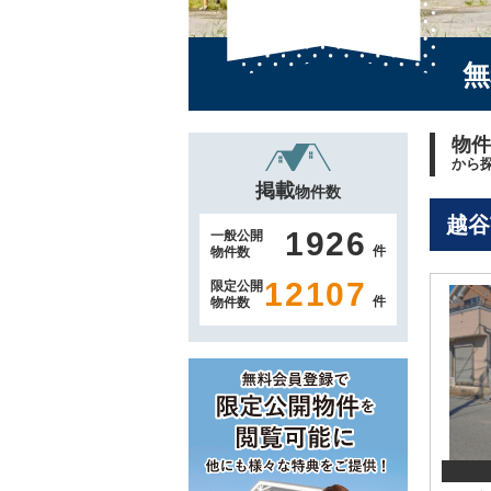
無
物件
から
掲載
物件数
越谷
1926
一般公開
件
物件数
12107
限定公開
件
物件数