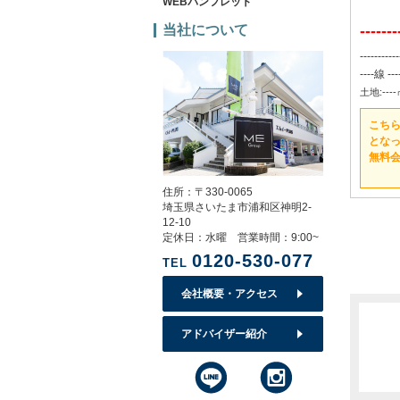
WEBパンフレット
-----
当社について
-----------
----線 -
土地:----㎡
こち
とな
無料
住所：〒330-0065
埼玉県さいたま市浦和区神明2-
12-10
定休日：水曜 営業時間：9:00~
0120-530-077
TEL
会社概要・アクセス
アドバイザー紹介