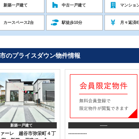
新築一戸建て
中古一戸建て
マンショ
カースペース2台
駅徒歩10分
月々返済8
市のプライスダウン物件情報
新築一戸建て
------
ァーレ 越谷市弥栄町４丁
------------