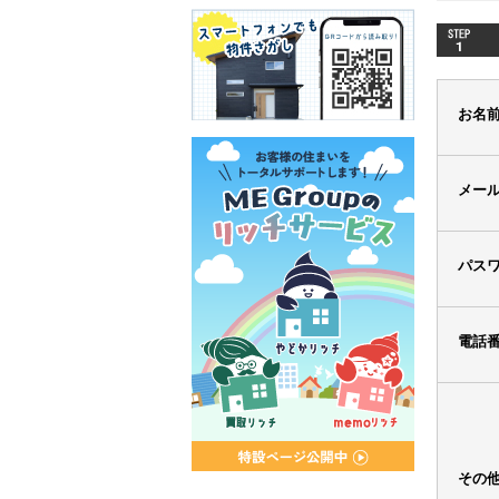
お名
メー
パス
電話
その