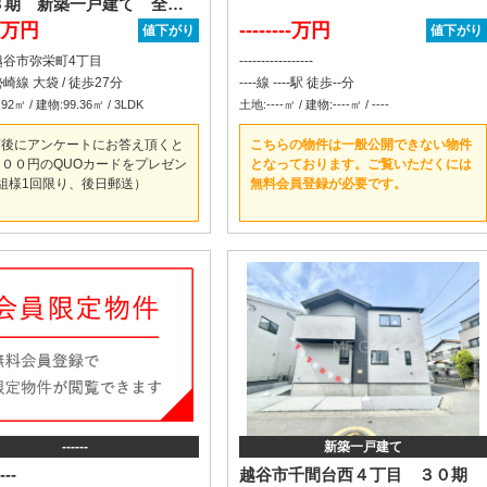
80万円
--------万円
値下がり
値下がり
越谷市弥栄町4丁目
-----------------
崎線 大袋 / 徒歩27分
----線 ----駅 徒歩--分
92㎡ / 建物:99.36㎡ / 3LDK
土地:----㎡ / 建物:----㎡ / ----
店後にアンケートにお答え頂くと
こちらの物件は一般公開できない物件
００円のQUOカードをプレゼン
となっております。ご覧いただくには
組様1回限り、後日郵送）
無料会員登録が必要です。
------
新築一戸建て
---
越谷市千間台西４丁目 ３０期