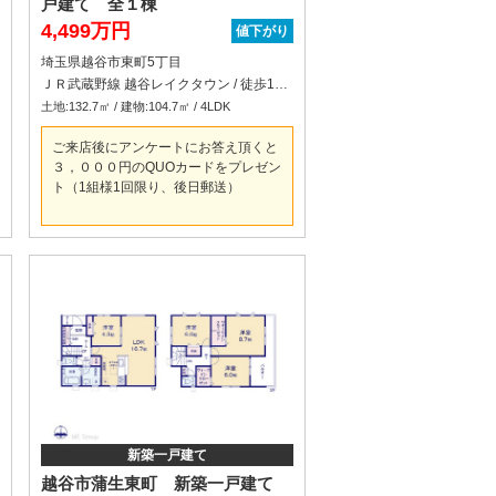
戸建て 全１棟
4,499万円
値下がり
埼玉県越谷市東町5丁目
ＪＲ武蔵野線 越谷レイクタウン / 徒歩19分
土地:132.7㎡ / 建物:104.7㎡ / 4LDK
ご来店後にアンケートにお答え頂くと
３，０００円のQUOカードをプレゼン
ト（1組様1回限り、後日郵送）
新築一戸建て
越谷市蒲生東町 新築一戸建て