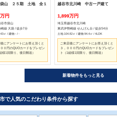
袋山 ２５期 土地 全１
越谷市北川崎 中古一戸建て
90万円
1,899万円
越谷市袋山
埼玉県越谷市北川崎
崎線 大袋 / 徒歩7分
東武伊勢崎線 せんげん台 / 徒歩54分
43㎡ / 建物:- / -
土地:104.82㎡ / 建物:94.4㎡ / 4LDK
店後にアンケートにお答え頂くと
ご来店後にアンケートにお答え頂くと
００円のQUOカードをプレゼン
３，０００円のQUOカードをプレゼン
組様1回限り、後日郵送）
ト（1組様1回限り、後日郵送）
新着物件をもっと見る
市で人気のこだわり条件から探す