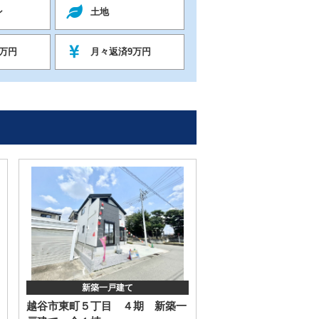
ン
土地
万円
月々返済9万円
新築一戸建て
越谷市東町５丁目 ４期 新築一