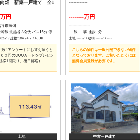
向畑 新築一戸建て 全1
------------
80万円
--------万円
越谷市向畑
-----------------
東武伊勢崎線 北越谷 / 松伏 バス16分 停歩13分
----線 ----駅 徒歩--分
02㎡ / 建物:104.74㎡ / 4LDK
土地:----㎡ / 建物:----㎡ / ----
店後にアンケートにお答え頂くと
こちらの物件は一般公開できない物件
００円のQUOカードをプレゼン
となっております。ご覧いただくには
組様1回限り、後日郵送）
無料会員登録が必要です。
土地
中古一戸建て