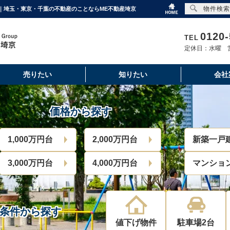
物件検索
｜埼玉・東京・千葉の不動産のことならME不動産埼京
0120-
TEL
定休日：水曜 営
売りたい
知りたい
会社
価格から探す
1,000万円台
2,000万円台
新築一戸
3,000万円台
4,000万円台
マンショ
条件から探す
値下げ物件
駐車場2台