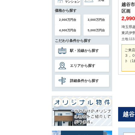
マンション
越谷市
区画
価格から探す
2,9
2,000万円台
3,000万円台
埼玉県
4,000万円台
5,000万円台
東武伊勢
土地:113.
こだわり条件から探す
ご来
駅・沿線から探す
３，０
ト（1
エリアから探す
詳細条件から探す
越谷