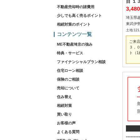
目 １３期 新築一戸建て 全３
不動産売却時の諸費用
棟
3,4
少しでも高く売るポイント
埼玉県
東武伊勢
相続対策のポイント
土地:121.
コンテンツ一覧
ご来
ME不動産埼京の強み
３，０
ト（1
特典・サービス
ファイナンシャルプラン相談
住宅ローン相談
保険のご相談
売却について
住み替え
相続対策
買い取り
お客様の声
よくある質問
---------