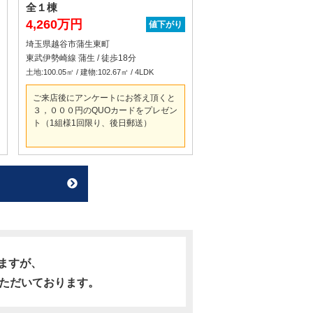
全１棟
4,260万円
値下がり
埼玉県越谷市蒲生東町
東武伊勢崎線 蒲生 / 徒歩18分
土地:100.05㎡ / 建物:102.67㎡ / 4LDK
ご来店後にアンケートにお答え頂くと
３，０００円のQUOカードをプレゼン
ト（1組様1回限り、後日郵送）
ますが、
ただいております。