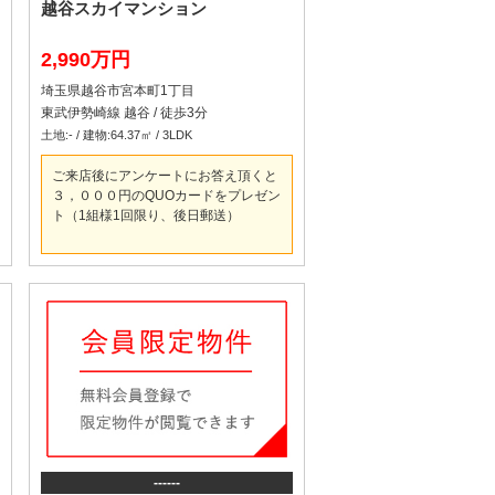
越谷スカイマンション
2,990万円
埼玉県越谷市宮本町1丁目
東武伊勢崎線 越谷 / 徒歩3分
土地:- / 建物:64.37㎡ / 3LDK
ご来店後にアンケートにお答え頂くと
３，０００円のQUOカードをプレゼン
ト（1組様1回限り、後日郵送）
------