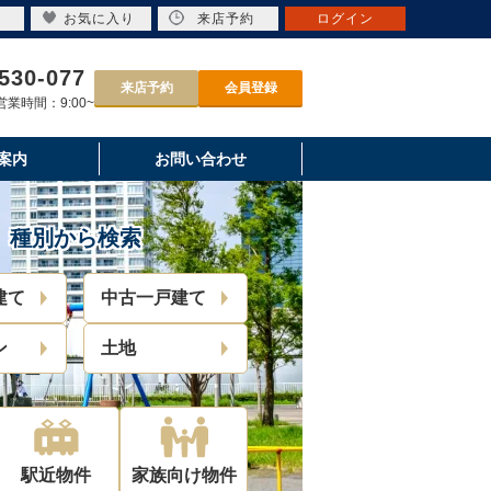
お気に入り
来店予約
ログイン
530-077
来店予約
会員登録
業時間：9:00~
案内
お問い合わせ
種別から検索
建て
中古一戸建て
ン
土地
駅近物件
家族向け物件