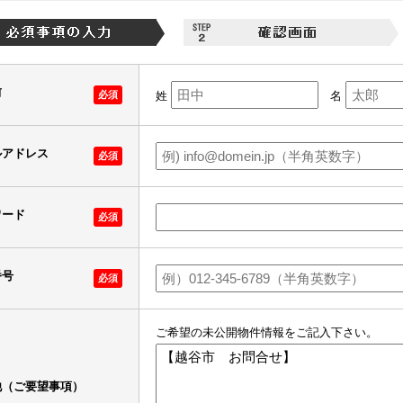
前
必須
姓
名
ルアドレス
必須
ワード
必須
番号
必須
ご希望の未公開物件情報をご記入下さい。
他（ご要望事項）