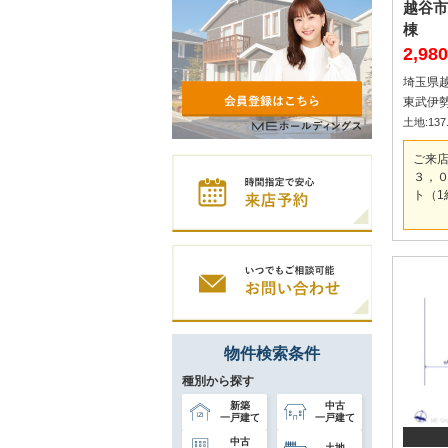
越谷市
棟
2,9
埼玉県
土地:137.
ご来
３，０
ト（1
物件検索条件
種別から探す
新築
中古
一戸建て
一戸建て
中古
土地