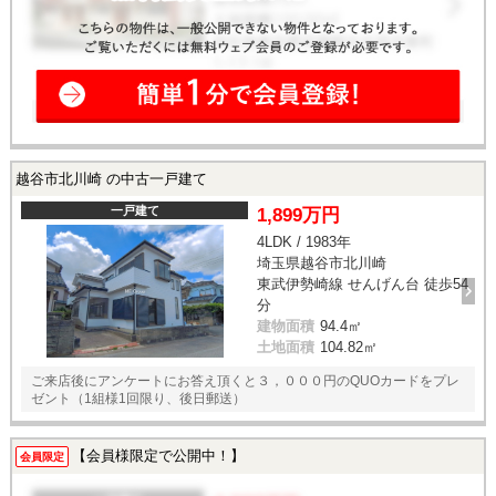
越谷市北川崎 の中古一戸建て
一戸建て
1,899万円
4LDK / 1983年
埼玉県越谷市北川崎
東武伊勢崎線 せんげん台 徒歩54
分
建物面積
94.4㎡
土地面積
104.82㎡
ご来店後にアンケートにお答え頂くと３，０００円のQUOカードをプレ
ゼント（1組様1回限り、後日郵送）
【会員様限定で公開中！】
会員限定