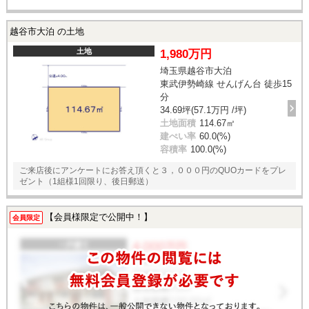
越谷市大泊 の土地
土地
1,980万円
埼玉県越谷市大泊
東武伊勢崎線 せんげん台 徒歩15
分
34.69坪(57.1万円 /坪)
土地面積
114.67㎡
建ぺい率
60.0(%)
容積率
100.0(%)
ご来店後にアンケートにお答え頂くと３，０００円のQUOカードをプレ
ゼント（1組様1回限り、後日郵送）
【会員様限定で公開中！】
会員限定