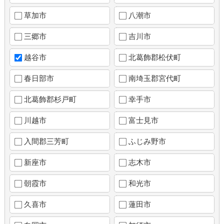
草加市
八潮市
三郷市
吉川市
越谷市
北葛飾郡松伏町
春日部市
南埼玉郡宮代町
北葛飾郡杉戸町
幸手市
川越市
富士見市
入間郡三芳町
ふじみ野市
新座市
志木市
朝霞市
和光市
久喜市
蓮田市