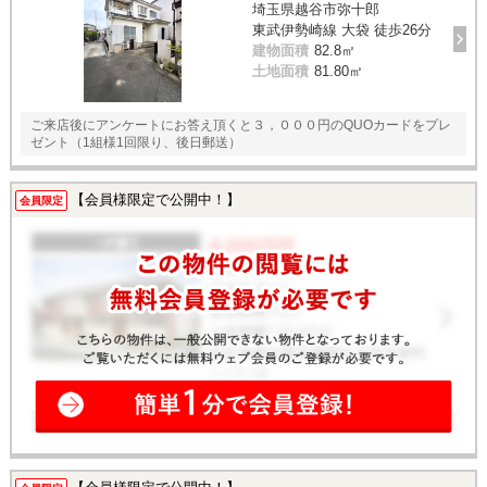
埼玉県越谷市弥十郎
東武伊勢崎線 大袋 徒歩26分
建物面積
82.8㎡
土地面積
81.80㎡
ご来店後にアンケートにお答え頂くと３，０００円のQUOカードをプレ
ゼント（1組様1回限り、後日郵送）
【会員様限定で公開中！】
会員限定