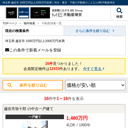
埼玉県 越谷市 1000万円以上2000万円未満｜埼玉・東京・千葉の不動産のことならME不動産埼京
検索
TOPページ
>
物件検索
>
不動産情報一覧
現在の検索条件
さらに条件を絞り込む
埼玉県 越谷市 1000万円以上2000万円未満
この条件で新着メールを登録
16件
見つかりました！
会員限定物件は
12433
件あります。
今すぐ見る
条件を絞り込む
16
1～16
件中
件を表示
越谷市弥十郎 の中古一戸建て
一戸建て
1,480万円
4LDK / 1990年