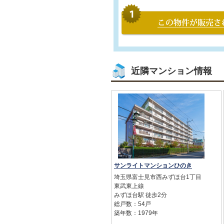
近隣マンション情報
サンライトマンションひのき
埼玉県富士見市西みずほ台1丁目
東武東上線
みずほ台駅 徒歩2分
総戸数：54戸
築年数：1979年