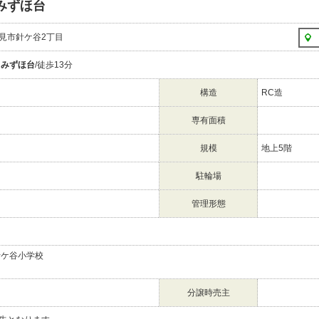
みずほ台
見市針ケ谷2丁目
線
みずほ台
/徒歩13分
構造
RC造
専有面積
規模
地上5階
駐輪場
管理形態
針ケ谷小学校
分譲時売主