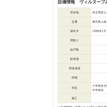
設備情報 ヴィルヌーブ
所在地
埼玉県富士
交通
東武東上
築年月
1998年1月
間取り
総戸数
駐車場
用途地域
特徴
小学校名:
学区
中学校名:
施工