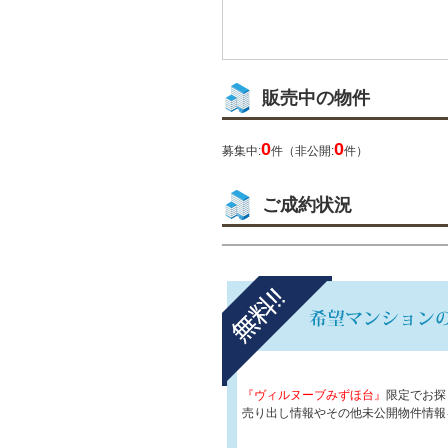
販売中の物件
0
0
募集中:
件（非公開:
件）
ご成約状況
『ヴィルヌーブみずほ台』
限定でお探
売り出し情報やその他未公開物件情報