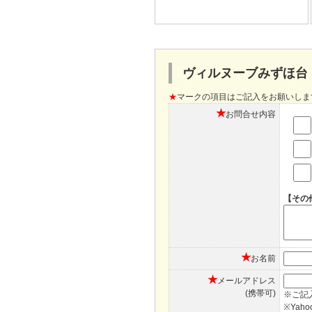
ヴィルヌーブみずほ台
★
マークの項目はご記入をお願いしま
★
お問合せ内容
【その
★
お名前
★
メールアドレス
(携帯可)
※ご記
※Ya