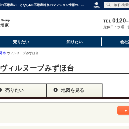
物件検索
ヴィルヌーブみずほ台｜購入・売り物件、売却査定・相場・売却価格｜埼玉・東京・千葉の不動産のことならME不動産埼京のマンション情報のことならME不動産埼京
0120-
TEL
定休日：水曜 営
売りたい
知りたい
会社
見市
ヴィルヌーブみずほ台
ヴィルヌーブみずほ台
売りたい
地図を見る