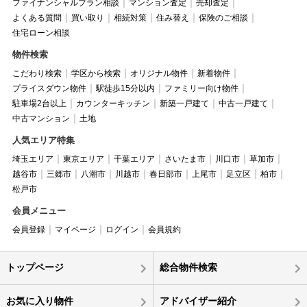
ファイナンシャルプラン相談
マンション査定
売却査定
よくある質問
買い取り
相続対策
住み替え
保険のご相談
住宅ローン相談
物件検索
こだわり検索
学区から検索
オリジナル物件
新着物件
プライスダウン物件
駅徒歩15分以内
ファミリー向け物件
駐車場2台以上
カウンターキッチン
新築一戸建て
中古一戸建て
中古マンション
土地
人気エリア特集
埼玉エリア
東京エリア
千葉エリア
さいたま市
川口市
草加市
越谷市
三郷市
八潮市
川越市
春日部市
上尾市
足立区
柏市
松戸市
会員メニュー
会員登録
マイページ
ログイン
会員規約
トップページ
総合物件検索
お気に入り物件
アドバイザー紹介