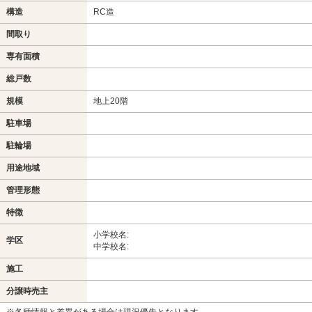
構造
RC造
間取り
専有面積
総戸数
規模
地上20階
駐車場
駐輪場
用途地域
管理形態
特徴
小学校名:
学区
中学校名:
施工
分譲時売主
※各種情報と差異がある場合は現況優先となります。