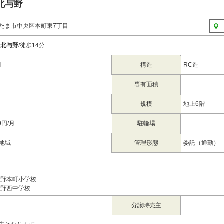
北与野
たま市中央区本町東7丁目
線
北与野
/徒歩14分
月
構造
RC造
専有面積
規模
地上6階
0円/月
駐輪場
地域
管理形態
委託（通勤）
与野本町小学校
与野西中学校
分譲時売主