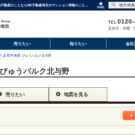
物件検索
びゅうパルク北与野｜購入・売り物件、売却査定・相場・売却価格｜埼玉・東京・千葉の不動産のことならME不動産埼京のマンション情報のことならME不動産埼京
0120-
TEL
定休日：水曜 営
売りたい
知りたい
会社
たま市中央区
びゅうパルク北与野
びゅうパルク北与野
売りたい
地図を見る