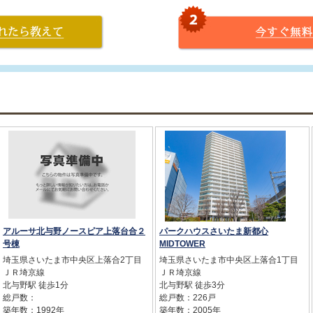
アルーサ北与野ノースピア上落台合２
パークハウスさいたま新都心
号棟
MIDTOWER
埼玉県さいたま市中央区上落合2丁目
埼玉県さいたま市中央区上落合1丁目
ＪＲ埼京線
ＪＲ埼京線
北与野駅 徒歩1分
北与野駅 徒歩3分
総戸数：
総戸数：226戸
築年数：1992年
築年数：2005年