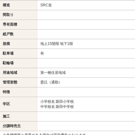
構造
SRC造
間取り
専有面積
総戸数
規模
地上15階階 地下1階
駐車場
有
駐輪場
用途地域
第一種住居地域
管理形態
委託（通勤）
特徴
小学校名:新田小学校
学区
中学校名:新田中学校
施工
分譲時売主
※各種情報と差異がある場合は現況優先となります。