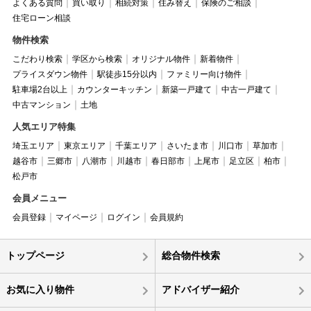
よくある質問
買い取り
相続対策
住み替え
保険のご相談
住宅ローン相談
物件検索
こだわり検索
学区から検索
オリジナル物件
新着物件
プライスダウン物件
駅徒歩15分以内
ファミリー向け物件
駐車場2台以上
カウンターキッチン
新築一戸建て
中古一戸建て
中古マンション
土地
人気エリア特集
埼玉エリア
東京エリア
千葉エリア
さいたま市
川口市
草加市
越谷市
三郷市
八潮市
川越市
春日部市
上尾市
足立区
柏市
松戸市
会員メニュー
会員登録
マイページ
ログイン
会員規約
トップページ
総合物件検索
お気に入り物件
アドバイザー紹介