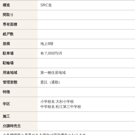
構造
SRC造
間取り
専有面積
総戸数
規模
地上9階
駐車場
有:7,000円/月
駐輪場
用途地域
第一種住居地域
管理形態
委託（通勤）
特徴
小学校名:大杉小学校
学区
中学校名:松江第三中学校
施工
分譲時売主
※各種情報と差異がある場合は現況優先となります。