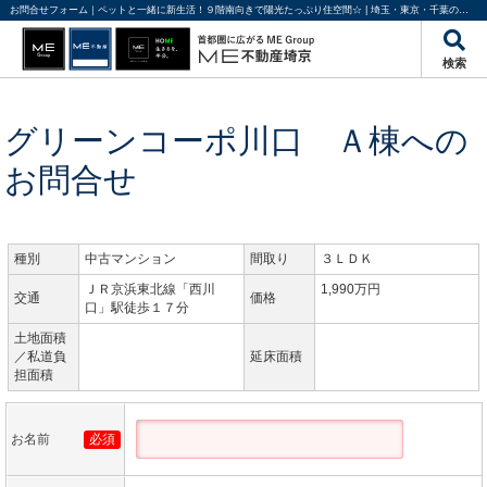
お問合せフォーム｜ペットと一緒に新生活！９階南向きで陽光たっぷり住空間☆ | 埼玉・東京・千葉の不動産のことならME不動産埼京
検索
グリーンコーポ川口 Ａ棟への
お問合せ
種別
中古マンション
間取り
３ＬＤＫ
ＪＲ京浜東北線「西川
1,990万円
交通
価格
口」駅徒歩１７分
土地面積
／私道負
延床面積
担面積
お名前
必須