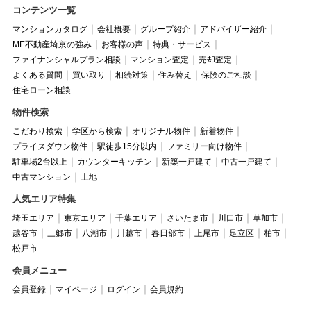
コンテンツ一覧
マンションカタログ
会社概要
グループ紹介
アドバイザー紹介
ME不動産埼京の強み
お客様の声
特典・サービス
ファイナンシャルプラン相談
マンション査定
売却査定
よくある質問
買い取り
相続対策
住み替え
保険のご相談
住宅ローン相談
物件検索
こだわり検索
学区から検索
オリジナル物件
新着物件
プライスダウン物件
駅徒歩15分以内
ファミリー向け物件
駐車場2台以上
カウンターキッチン
新築一戸建て
中古一戸建て
中古マンション
土地
人気エリア特集
埼玉エリア
東京エリア
千葉エリア
さいたま市
川口市
草加市
越谷市
三郷市
八潮市
川越市
春日部市
上尾市
足立区
柏市
松戸市
会員メニュー
会員登録
マイページ
ログイン
会員規約