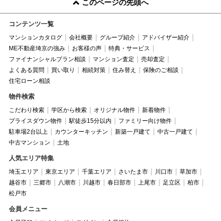
このページの先頭へ
コンテンツ一覧
マンションカタログ
会社概要
グループ紹介
アドバイザー紹介
ME不動産埼京の強み
お客様の声
特典・サービス
ファイナンシャルプラン相談
マンション査定
売却査定
よくある質問
買い取り
相続対策
住み替え
保険のご相談
住宅ローン相談
物件検索
こだわり検索
学区から検索
オリジナル物件
新着物件
プライスダウン物件
駅徒歩15分以内
ファミリー向け物件
駐車場2台以上
カウンターキッチン
新築一戸建て
中古一戸建て
中古マンション
土地
人気エリア特集
埼玉エリア
東京エリア
千葉エリア
さいたま市
川口市
草加市
越谷市
三郷市
八潮市
川越市
春日部市
上尾市
足立区
柏市
松戸市
会員メニュー