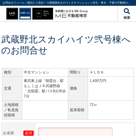
お問合せフォーム｜陽当たり良好！４階南西向きの３ＬＤＫマンション | 埼玉・東京・千葉の不動産のことならME不動産埼京
検索
武蔵野北スカイハイツ弐号棟へ
のお問合せ
種別
中古マンション
間取り
４ＬＤＫ
東武東上線「朝霞台」駅
1,400万円
もしくはＪＲ武蔵野線
交通
価格
「北朝霞」駅バス8分停歩
7分
土地面積
72㎡
／私道負
延床面積
担面積
お名前
必須