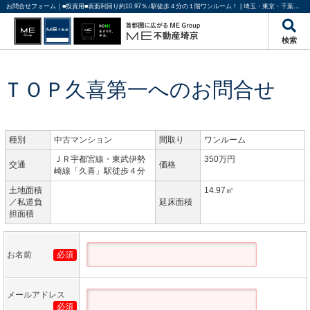
お問合せフォーム｜■投資用■表面利回り約10.97％♪駅徒歩４分の１階ワンルーム！ | 埼玉・東京・千葉の不動産のことならME不動産埼京
検索
ＴＯＰ久喜第一へのお問合せ
種別
中古マンション
間取り
ワンルーム
ＪＲ宇都宮線・東武伊勢
350万円
交通
価格
崎線「久喜」駅徒歩４分
土地面積
14.97㎡
／私道負
延床面積
担面積
お名前
必須
メールアドレス
必須