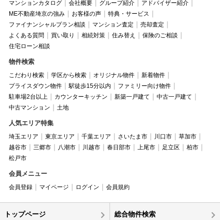
マンションカタログ
会社概要
グループ紹介
アドバイザー紹介
ME不動産埼京の強み
お客様の声
特典・サービス
ファイナンシャルプラン相談
マンション査定
売却査定
よくある質問
買い取り
相続対策
住み替え
保険のご相談
住宅ローン相談
物件検索
こだわり検索
学区から検索
オリジナル物件
新着物件
プライスダウン物件
駅徒歩15分以内
ファミリー向け物件
駐車場2台以上
カウンターキッチン
新築一戸建て
中古一戸建て
中古マンション
土地
人気エリア特集
埼玉エリア
東京エリア
千葉エリア
さいたま市
川口市
草加市
越谷市
三郷市
八潮市
川越市
春日部市
上尾市
足立区
柏市
松戸市
会員メニュー
会員登録
マイページ
ログイン
会員規約
トップページ
総合物件検索