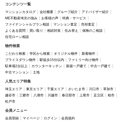
コンテンツ一覧
マンションカタログ
会社概要
グループ紹介
アドバイザー紹介
ME不動産埼京の強み
お客様の声
特典・サービス
ファイナンシャルプラン相談
マンション査定
売却査定
よくある質問
買い取り
相続対策
住み替え
保険のご相談
住宅ローン相談
物件検索
こだわり検索
学区から検索
オリジナル物件
新着物件
プライスダウン物件
駅徒歩15分以内
ファミリー向け物件
駐車場2台以上
カウンターキッチン
新築一戸建て
中古一戸建て
中古マンション
土地
人気エリア特集
埼玉エリア
東京エリア
千葉エリア
さいたま市
川口市
草加市
越谷市
三郷市
八潮市
川越市
春日部市
上尾市
足立区
柏市
松戸市
会員メニュー
会員登録
マイページ
ログイン
会員規約