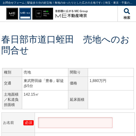
お問合せフォーム｜駅徒歩５分の好立地！角地のゆったりとした広さの土地です♪ | 埼玉・東京・千葉の不動産のことならME不動産埼京
検索
春日部市道口蛭田 売地へのお
問合せ
種別
売地
間取り
東武野田線「豊春」駅徒
1,880万円
交通
価格
歩5分
土地面積
142.15㎡
／私道負
延床面積
担面積
お名前
必須