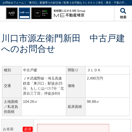
お問合せフォーム｜「東川口」駅最寄りの好立地！駐車３台可能な３ＬＤＫ☆ | 埼玉・東京・千葉の不動産のことならME不動産埼京
検索
川口市源左衛門新田 中古戸建
へのお問合せ
種別
中古戸建
間取り
３ＬＤＫ
ＪＲ武蔵野線・埼玉高速
2,490万円
鉄道「東川口」駅徒歩25
交通
価格
分、もしくはバス7分「北
原台三丁目」停徒歩8分
土地面積
104.26㎡
96.88㎡
／私道負
延床面積
担面積
お名前
必須