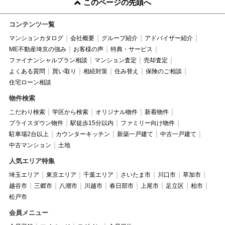
このページの先頭へ
コンテンツ一覧
マンションカタログ
会社概要
グループ紹介
アドバイザー紹介
ME不動産埼京の強み
お客様の声
特典・サービス
ファイナンシャルプラン相談
マンション査定
売却査定
よくある質問
買い取り
相続対策
住み替え
保険のご相談
住宅ローン相談
物件検索
こだわり検索
学区から検索
オリジナル物件
新着物件
プライスダウン物件
駅徒歩15分以内
ファミリー向け物件
駐車場2台以上
カウンターキッチン
新築一戸建て
中古一戸建て
中古マンション
土地
人気エリア特集
埼玉エリア
東京エリア
千葉エリア
さいたま市
川口市
草加市
越谷市
三郷市
八潮市
川越市
春日部市
上尾市
足立区
柏市
松戸市
会員メニュー