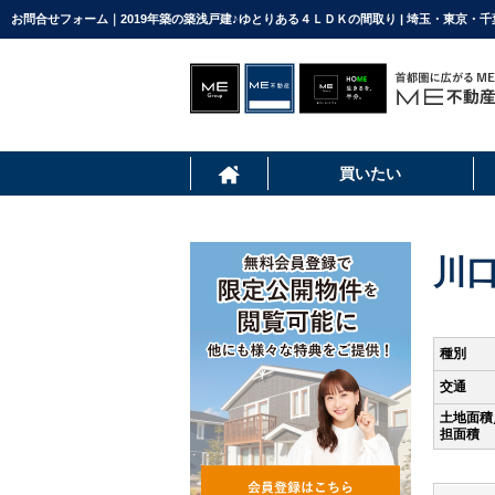
お問合せフォーム｜2019年築の築浅戸建♪ゆとりある４ＬＤＫの間取り | 埼玉・東京・
買いたい
川
種別
交通
土地面積
担面積