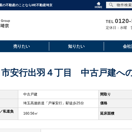
物件検索
千葉の不動産のことならME不動産埼京
0120-
TEL
定休日：水曜 営
売りたい
知りたい
会社
口市安行出羽４丁目 中古戸建へ
中古戸建
間取り
埼玉高速鉄道「戸塚安行」駅徒歩25分
価格
／私道負
160.56㎡
延床面積