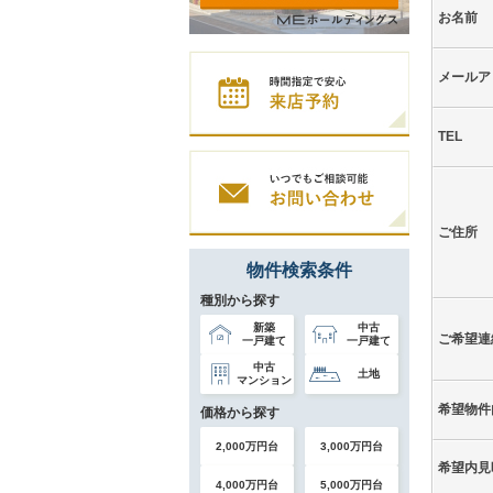
お名前
メールア
TEL
ご住所
物件検索条件
種別から探す
新築
中古
ご希望連
一戸建て
一戸建て
中古
土地
マンション
希望物件
価格から探す
2,000万円台
3,000万円台
希望内見
4,000万円台
5,000万円台