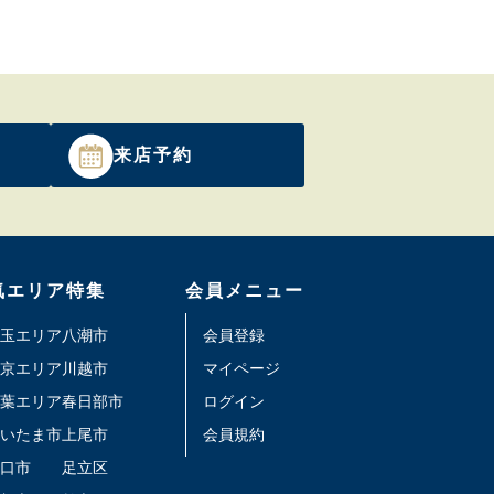
来店予約
気エリア特集
会員メニュー
玉エリア
八潮市
会員登録
京エリア
川越市
マイページ
葉エリア
春日部市
ログイン
いたま市
上尾市
会員規約
口市
足立区