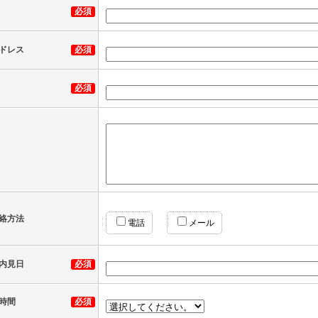
必須
ドレス
必須
必須
絡方法
電話
メール
内見日
必須
時間
必須