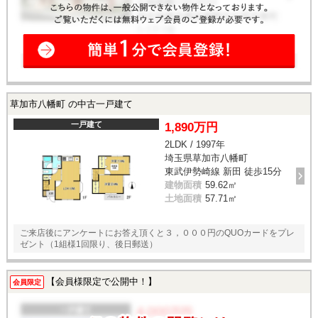
草加市八幡町 の中古一戸建て
一戸建て
1,890万円
2LDK / 1997年
埼玉県草加市八幡町
東武伊勢崎線 新田 徒歩15分
建物面積
59.62㎡
土地面積
57.71㎡
ご来店後にアンケートにお答え頂くと３，０００円のQUOカードをプレ
ゼント（1組様1回限り、後日郵送）
【会員様限定で公開中！】
会員限定