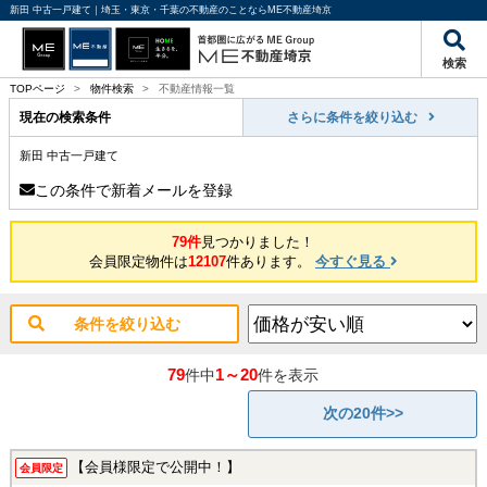
新田 中古一戸建て｜埼玉・東京・千葉の不動産のことならME不動産埼京
検索
TOPページ
>
物件検索
>
不動産情報一覧
現在の検索条件
さらに条件を絞り込む
新田 中古一戸建て
この条件で新着メールを登録
79件
見つかりました！
会員限定物件は
12107
件あります。
今すぐ見る
条件を絞り込む
79
1～20
件中
件を表示
次の20件>>
【会員様限定で公開中！】
会員限定