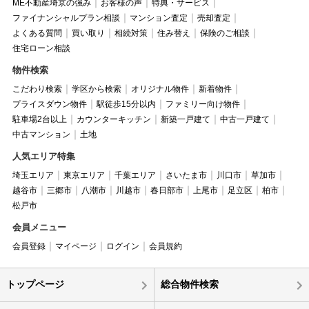
ME不動産埼京の強み
お客様の声
特典・サービス
ファイナンシャルプラン相談
マンション査定
売却査定
よくある質問
買い取り
相続対策
住み替え
保険のご相談
住宅ローン相談
物件検索
こだわり検索
学区から検索
オリジナル物件
新着物件
プライスダウン物件
駅徒歩15分以内
ファミリー向け物件
駐車場2台以上
カウンターキッチン
新築一戸建て
中古一戸建て
中古マンション
土地
人気エリア特集
埼玉エリア
東京エリア
千葉エリア
さいたま市
川口市
草加市
越谷市
三郷市
八潮市
川越市
春日部市
上尾市
足立区
柏市
松戸市
会員メニュー
会員登録
マイページ
ログイン
会員規約
トップページ
総合物件検索