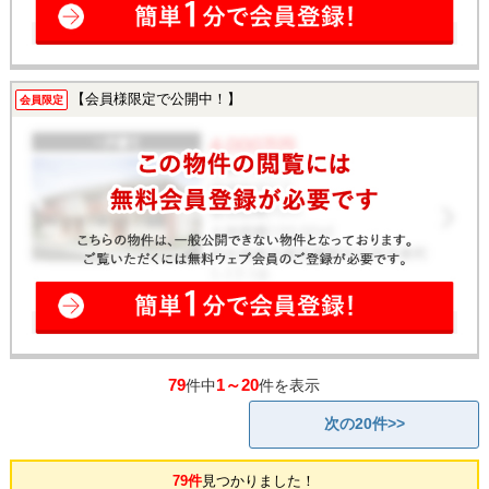
【会員様限定で公開中！】
会員限定
79
1～20
件中
件を表示
次の20件>>
79件
見つかりました！