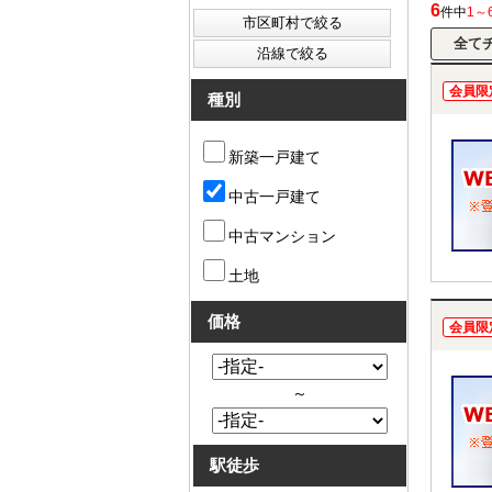
6
件中
1～
会員限
種別
新築一戸建て
中古一戸建て
中古マンション
土地
価格
会員限
～
駅徒歩