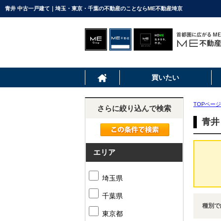
青井 中古一戸建て｜埼玉・東京・千葉の不動産のことならME不動産埼京
買いたい
TOPページ
さらに絞り込んで検索
青井
エリア
埼玉県
千葉県
種別で
東京都