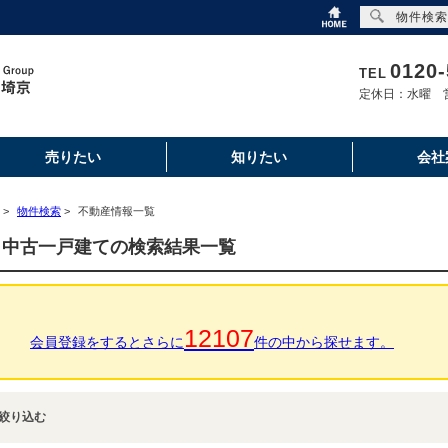
物件検索
0120-
TEL
定休日：水曜 営
売りたい
知りたい
会社
>
物件検索
>
不動産情報一覧
 中古一戸建ての検索結果一覧
12107
会員登録をするとさらに
件の中から探せます。
絞り込む