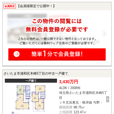
【会員様限定で公開中！】
会員限定
さいたま市浦和区木崎5丁目の中古一戸建て
一戸建て
3,430万円
4LDK / 2008年
埼玉県さいたま市浦和区木崎5丁
目
ＪＲ京浜東北・根岸線 与野 -
建物面積
98.75㎡
土地面積
123.47㎡