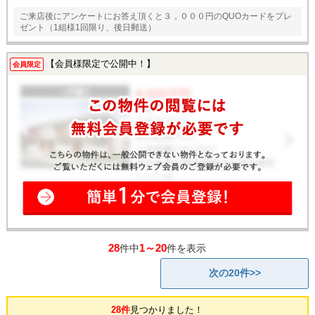
ご来店後にアンケートにお答え頂くと３，０００円のQUOカードをプレ
ゼント（1組様1回限り、後日郵送）
【会員様限定で公開中！】
会員限定
28
1～20
件中
件を表示
次の20件>>
28件
見つかりました！