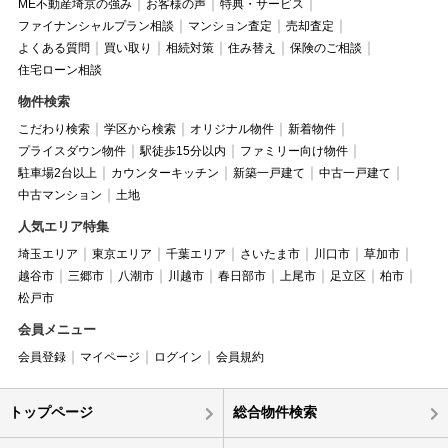
ME不動産埼京の強み
お客様の声
特典・サービス
ファイナンシャルプラン相談
マンション査定
売却査定
よくある質問
買い取り
相続対策
住み替え
保険のご相談
住宅ローン相談
物件検索
こだわり検索
学区から検索
オリジナル物件
新着物件
プライスダウン物件
駅徒歩15分以内
ファミリー向け物件
駐車場2台以上
カウンターキッチン
新築一戸建て
中古一戸建て
中古マンション
土地
人気エリア特集
埼玉エリア
東京エリア
千葉エリア
さいたま市
川口市
草加市
越谷市
三郷市
八潮市
川越市
春日部市
上尾市
足立区
柏市
松戸市
会員メニュー
会員登録
マイページ
ログイン
会員規約
トップページ
総合物件検索