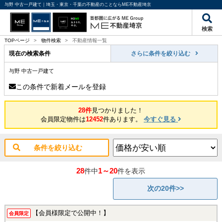
与野 中古一戸建て｜埼玉・東京・千葉の不動産のことならME不動産埼京
検索
TOPページ
>
物件検索
>
不動産情報一覧
現在の検索条件
さらに条件を絞り込む
与野 中古一戸建て
この条件で新着メールを登録
28件
見つかりました！
会員限定物件は
12452
件あります。
今すぐ見る
条件を絞り込む
28
1～20
件中
件を表示
次の20件>>
【会員様限定で公開中！】
会員限定