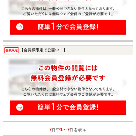
【会員様限定で公開中！】
会員限定
7
1～7
件中
件を表示