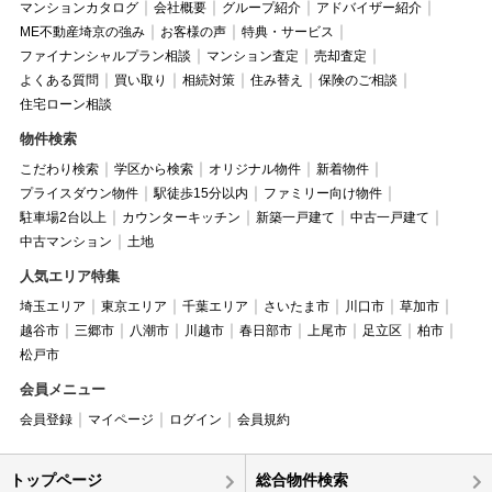
マンションカタログ
会社概要
グループ紹介
アドバイザー紹介
ME不動産埼京の強み
お客様の声
特典・サービス
ファイナンシャルプラン相談
マンション査定
売却査定
よくある質問
買い取り
相続対策
住み替え
保険のご相談
住宅ローン相談
物件検索
こだわり検索
学区から検索
オリジナル物件
新着物件
プライスダウン物件
駅徒歩15分以内
ファミリー向け物件
駐車場2台以上
カウンターキッチン
新築一戸建て
中古一戸建て
中古マンション
土地
人気エリア特集
埼玉エリア
東京エリア
千葉エリア
さいたま市
川口市
草加市
越谷市
三郷市
八潮市
川越市
春日部市
上尾市
足立区
柏市
松戸市
会員メニュー
会員登録
マイページ
ログイン
会員規約
トップページ
総合物件検索