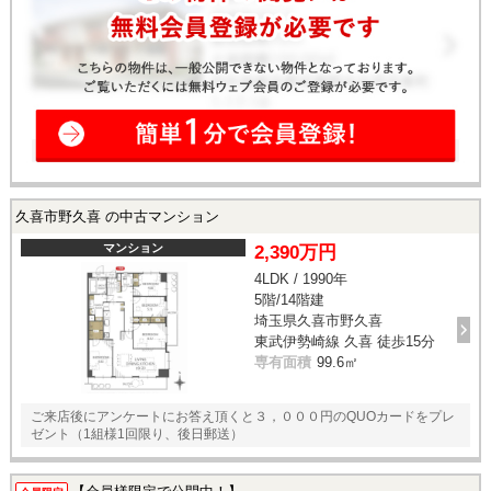
久喜市野久喜 の中古マンション
マンション
2,390万円
4LDK / 1990年
5階/14階建
埼玉県久喜市野久喜
東武伊勢崎線 久喜 徒歩15分
専有面積
99.6㎡
ご来店後にアンケートにお答え頂くと３，０００円のQUOカードをプレ
ゼント（1組様1回限り、後日郵送）