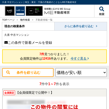
久喜 中古マンション｜埼玉・東京・千葉の不動産のことならME不動産埼京
検索
TOPページ
>
物件検索
>
不動産情報一覧
現在の検索条件
さらに条件を絞り込む
久喜 中古マンション
この条件で新着メールを登録
7件
見つかりました！
会員限定物件は
12416
件あります。
今すぐ見る
条件を絞り込む
7
1～7
件中
件を表示
【会員様限定で公開中！】
会員限定