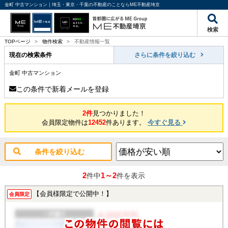
金町 中古マンション｜埼玉・東京・千葉の不動産のことならME不動産埼京
検索
TOPページ
>
物件検索
>
不動産情報一覧
現在の検索条件
さらに条件を絞り込む
金町 中古マンション
この条件で新着メールを登録
2件
見つかりました！
会員限定物件は
12452
件あります。
今すぐ見る
条件を絞り込む
2
1～2
件中
件を表示
【会員様限定で公開中！】
会員限定