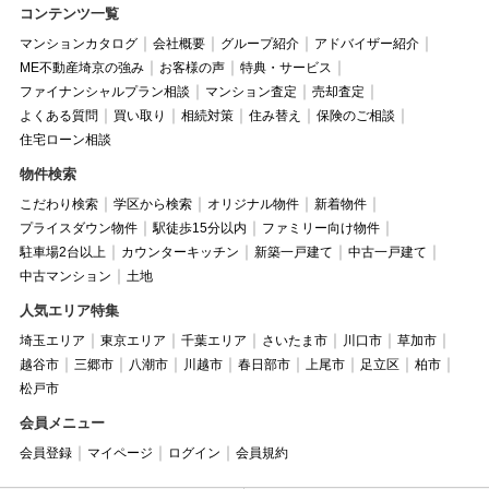
コンテンツ一覧
マンションカタログ
会社概要
グループ紹介
アドバイザー紹介
ME不動産埼京の強み
お客様の声
特典・サービス
ファイナンシャルプラン相談
マンション査定
売却査定
よくある質問
買い取り
相続対策
住み替え
保険のご相談
住宅ローン相談
物件検索
こだわり検索
学区から検索
オリジナル物件
新着物件
プライスダウン物件
駅徒歩15分以内
ファミリー向け物件
駐車場2台以上
カウンターキッチン
新築一戸建て
中古一戸建て
中古マンション
土地
人気エリア特集
埼玉エリア
東京エリア
千葉エリア
さいたま市
川口市
草加市
越谷市
三郷市
八潮市
川越市
春日部市
上尾市
足立区
柏市
松戸市
会員メニュー
会員登録
マイページ
ログイン
会員規約