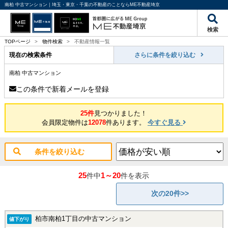
南柏 中古マンション｜埼玉・東京・千葉の不動産のことならME不動産埼京
検索
TOPページ
>
物件検索
>
不動産情報一覧
現在の検索条件
さらに条件を絞り込む
南柏 中古マンション
この条件で新着メールを登録
25件
見つかりました！
会員限定物件は
12078
件あります。
今すぐ見る
条件を絞り込む
25
1～20
件中
件を表示
次の20件>>
柏市南柏1丁目の中古マンション
値下がり