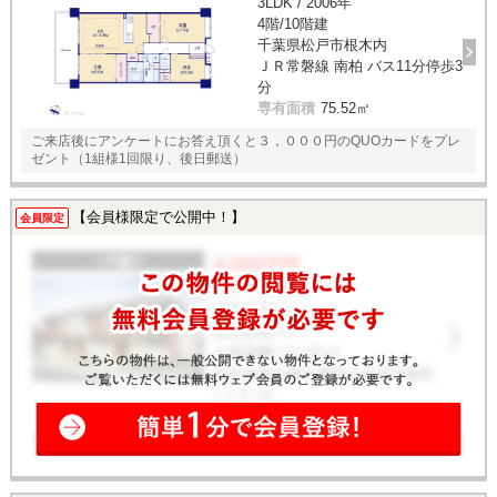
3LDK / 2006年
4階/10階建
千葉県松戸市根木内
ＪＲ常磐線 南柏 バス11分停歩3
分
専有面積
75.52㎡
ご来店後にアンケートにお答え頂くと３，０００円のQUOカードをプレ
ゼント（1組様1回限り、後日郵送）
【会員様限定で公開中！】
会員限定