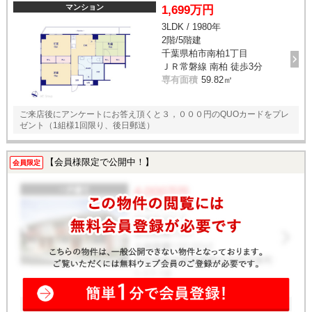
マンション
1,699万円
3LDK / 1980年
2階/5階建
千葉県柏市南柏1丁目
ＪＲ常磐線 南柏 徒歩3分
専有面積
59.82㎡
ご来店後にアンケートにお答え頂くと３，０００円のQUOカードをプレ
ゼント（1組様1回限り、後日郵送）
【会員様限定で公開中！】
会員限定