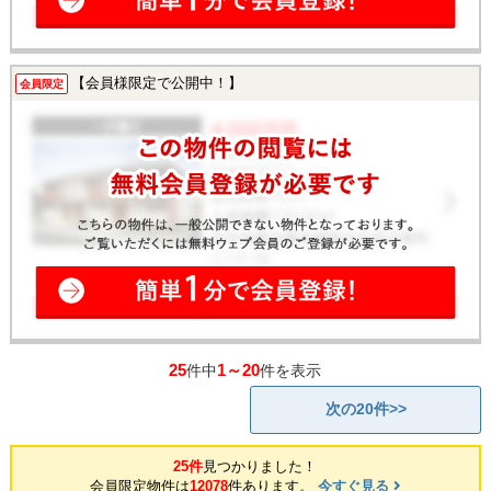
【会員様限定で公開中！】
会員限定
25
1～20
件中
件を表示
次の20件>>
25件
見つかりました！
会員限定物件は
12078
件あります。
今すぐ見る