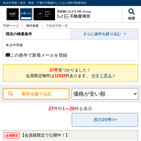
本太中学校｜埼玉・東京・千葉の不動産のことならME不動産埼京
検索
TOPページ
>
物件検索
>
不動産情報一覧
現在の検索条件
さらに条件を絞り込む
本太中学校
この条件で新着メールを登録
27件
見つかりました！
会員限定物件は
12433
件あります。
今すぐ見る
条件を絞り込む
27
1～20
件中
件を表示
次の20件>>
【会員様限定で公開中！】
会員限定