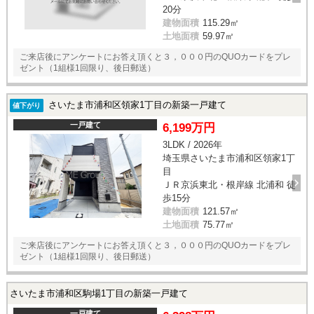
20分
建物面積
115.29㎡
土地面積
59.97㎡
ご来店後にアンケートにお答え頂くと３，０００円のQUOカードをプレ
ゼント（1組様1回限り、後日郵送）
さいたま市浦和区領家1丁目の新築一戸建て
値下がり
一戸建て
6,199万円
3LDK / 2026年
埼玉県さいたま市浦和区領家1丁
目
ＪＲ京浜東北・根岸線 北浦和 徒
歩15分
建物面積
121.57㎡
土地面積
75.77㎡
ご来店後にアンケートにお答え頂くと３，０００円のQUOカードをプレ
ゼント（1組様1回限り、後日郵送）
さいたま市浦和区駒場1丁目の新築一戸建て
一戸建て