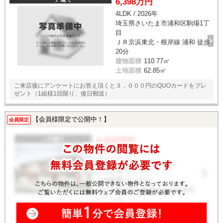
6,398万円
4LDK / 2026年
埼玉県さいたま市浦和区駒場1丁
目
ＪＲ京浜東北・根岸線 浦和 徒歩
20分
建物面積
110.77㎡
土地面積
62.85㎡
ご来店後にアンケートにお答え頂くと３，０００円のQUOカードをプレ
ゼント（1組様1回限り、後日郵送）
【会員様限定で公開中！】
会員限定