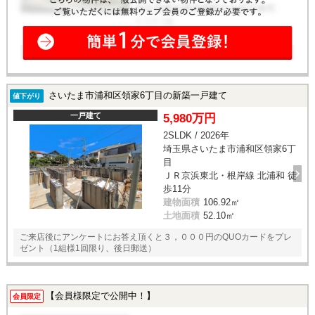
さいたま市浦和区領家6丁目の新築一戸建て
値下がり
一戸建て
5,980万円
2SLDK / 2026年
埼玉県さいたま市浦和区領家6丁
目
ＪＲ京浜東北・根岸線 北浦和 徒
歩11分
建物面積
106.92㎡
土地面積
52.10㎡
ご来店後にアンケートにお答え頂くと３，０００円のQUOカードをプレ
ゼント（1組様1回限り、後日郵送）
【会員様限定で公開中！】
会員限定