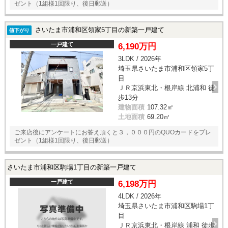
ゼント（1組様1回限り、後日郵送）
さいたま市浦和区領家5丁目の新築一戸建て
値下がり
一戸建て
6,190万円
3LDK / 2026年
埼玉県さいたま市浦和区領家5丁
目
ＪＲ京浜東北・根岸線 北浦和 徒
歩13分
建物面積
107.32㎡
土地面積
69.20㎡
ご来店後にアンケートにお答え頂くと３，０００円のQUOカードをプレ
ゼント（1組様1回限り、後日郵送）
さいたま市浦和区駒場1丁目の新築一戸建て
一戸建て
6,198万円
4LDK / 2026年
埼玉県さいたま市浦和区駒場1丁
目
ＪＲ京浜東北・根岸線 浦和 徒歩