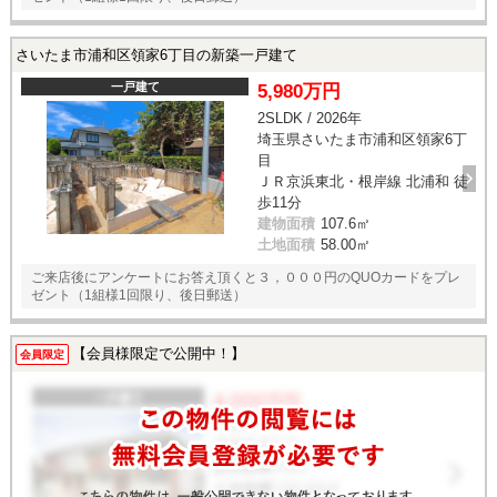
さいたま市浦和区領家6丁目の新築一戸建て
一戸建て
5,980万円
2SLDK / 2026年
埼玉県さいたま市浦和区領家6丁
目
ＪＲ京浜東北・根岸線 北浦和 徒
歩11分
建物面積
107.6㎡
土地面積
58.00㎡
ご来店後にアンケートにお答え頂くと３，０００円のQUOカードをプレ
ゼント（1組様1回限り、後日郵送）
【会員様限定で公開中！】
会員限定