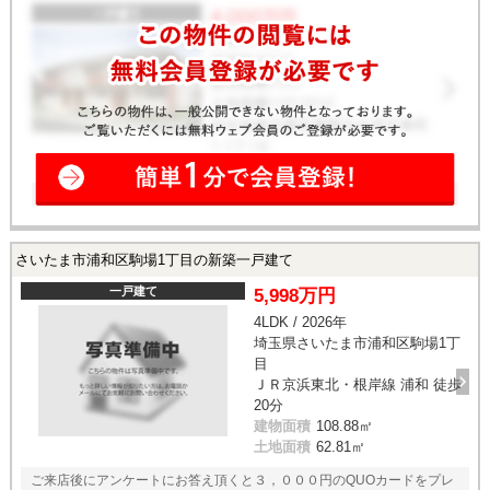
さいたま市浦和区駒場1丁目の新築一戸建て
一戸建て
5,998万円
4LDK / 2026年
埼玉県さいたま市浦和区駒場1丁
目
ＪＲ京浜東北・根岸線 浦和 徒歩
20分
建物面積
108.88㎡
土地面積
62.81㎡
ご来店後にアンケートにお答え頂くと３，０００円のQUOカードをプレ