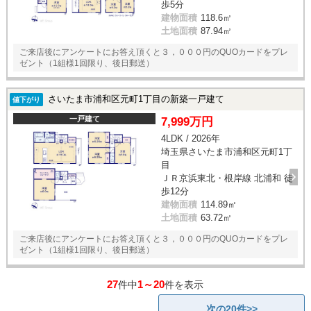
歩5分
建物面積
118.6㎡
土地面積
87.94㎡
ご来店後にアンケートにお答え頂くと３，０００円のQUOカードをプレ
ゼント（1組様1回限り、後日郵送）
さいたま市浦和区元町1丁目の新築一戸建て
値下がり
一戸建て
7,999万円
4LDK / 2026年
埼玉県さいたま市浦和区元町1丁
目
ＪＲ京浜東北・根岸線 北浦和 徒
歩12分
建物面積
114.89㎡
土地面積
63.72㎡
ご来店後にアンケートにお答え頂くと３，０００円のQUOカードをプレ
ゼント（1組様1回限り、後日郵送）
27
1～20
件中
件を表示
次の20件>>