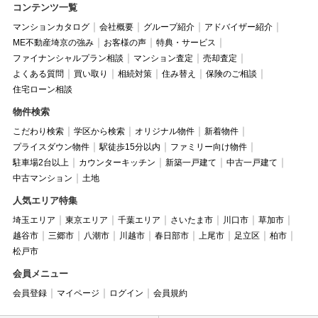
コンテンツ一覧
マンションカタログ
会社概要
グループ紹介
アドバイザー紹介
ME不動産埼京の強み
お客様の声
特典・サービス
ファイナンシャルプラン相談
マンション査定
売却査定
よくある質問
買い取り
相続対策
住み替え
保険のご相談
住宅ローン相談
物件検索
こだわり検索
学区から検索
オリジナル物件
新着物件
プライスダウン物件
駅徒歩15分以内
ファミリー向け物件
駐車場2台以上
カウンターキッチン
新築一戸建て
中古一戸建て
中古マンション
土地
人気エリア特集
埼玉エリア
東京エリア
千葉エリア
さいたま市
川口市
草加市
越谷市
三郷市
八潮市
川越市
春日部市
上尾市
足立区
柏市
松戸市
会員メニュー
会員登録
マイページ
ログイン
会員規約