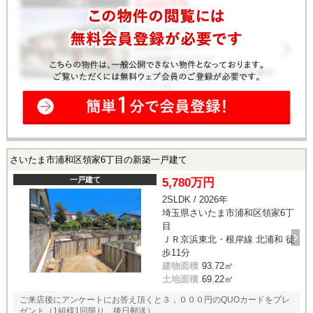
さいたま市浦和区領家6丁目の新築一戸建て
一戸建て
5,780万円
2SLDK / 2026年
埼玉県さいたま市浦和区領家6丁
目
ＪＲ京浜東北・根岸線 北浦和 徒
歩11分
建物面積
93.72㎡
土地面積
69.22㎡
ご来店後にアンケートにお答え頂くと３，０００円のQUOカードをプレ
ゼント（1組様1回限り、後日郵送）