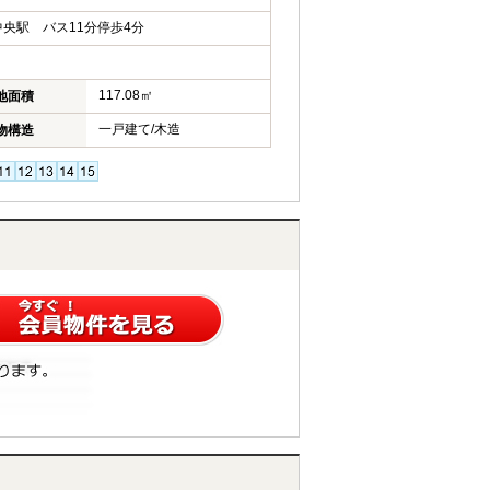
央駅 バス11分停歩4分
117.08㎡
地面積
一戸建て/木造
物構造