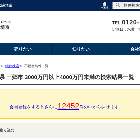
物件検索
不動産埼京
0120-
TEL
定休日：水曜 営
売りたい
知りたい
会社
>
物件検索
>
不動産情報一覧
県 三郷市 3000万円以上4000万円未満の検索結果一覧
12452
会員登録をするとさらに
件の中から探せます。
絞り込む