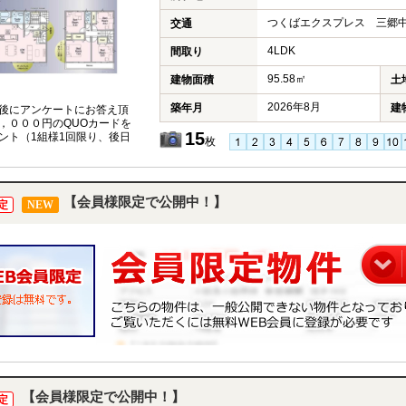
つくばエクスプレス 三郷中
交通
4LDK
間取り
95.58㎡
建物面積
土
2026年8月
築年月
建
後にアンケートにお答え頂
，０００円のQUOカードを
15
ント（1組様1回限り、後日
枚
【会員様限定で公開中！】
定
NEW
【会員様限定で公開中！】
定