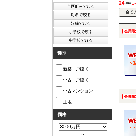
24
件中
1
会員限
種別
新築一戸建て
中古一戸建て
中古マンション
会員限
土地
価格
～