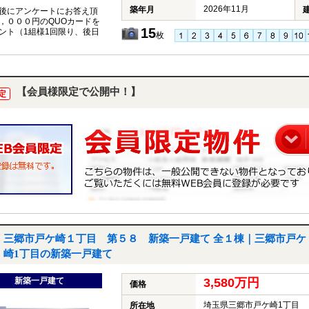
2026年11月
築年月
後にアンケートにお答え頂
，０００円のQUOカードを
15
ント（1組様1回限り、後日
枚
【会員様限定で公開中！】
定
三郷市戸ケ崎１丁目 第５８ 新築一戸建て 全１棟｜三郷市戸ケ
崎1丁目の新築一戸建て
新築一戸建て
3,580万円
価格
埼玉県三郷市戸ケ崎1丁目
所在地