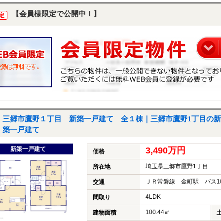
【会員様限定で公開中！】
定
三郷市鷹野１丁目 新築一戸建て 全１棟｜三郷市鷹野1丁目の新
築一戸建て
新築一戸建て
3,490万円
価格
埼玉県三郷市鷹野1丁目
所在地
ＪＲ常磐線 金町駅 バス1
交通
4LDK
間取り
100.44㎡
建物面積