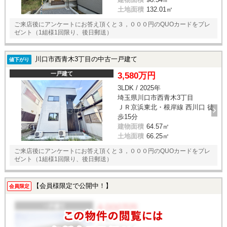
土地面積
132.01㎡
ご来店後にアンケートにお答え頂くと３，０００円のQUOカードをプレ
ゼント（1組様1回限り、後日郵送）
川口市西青木3丁目の中古一戸建て
値下がり
一戸建て
3,580万円
3LDK / 2025年
埼玉県川口市西青木3丁目
ＪＲ京浜東北・根岸線 西川口 徒
歩15分
建物面積
64.57㎡
土地面積
66.25㎡
ご来店後にアンケートにお答え頂くと３，０００円のQUOカードをプレ
ゼント（1組様1回限り、後日郵送）
【会員様限定で公開中！】
会員限定