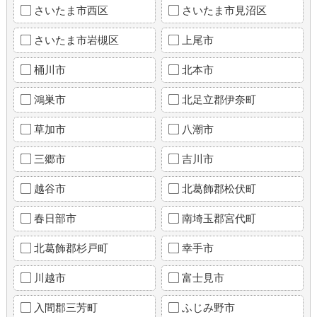
さいたま市西区
さいたま市見沼区
さいたま市岩槻区
上尾市
桶川市
北本市
鴻巣市
北足立郡伊奈町
草加市
八潮市
三郷市
吉川市
越谷市
北葛飾郡松伏町
春日部市
南埼玉郡宮代町
北葛飾郡杉戸町
幸手市
川越市
富士見市
入間郡三芳町
ふじみ野市