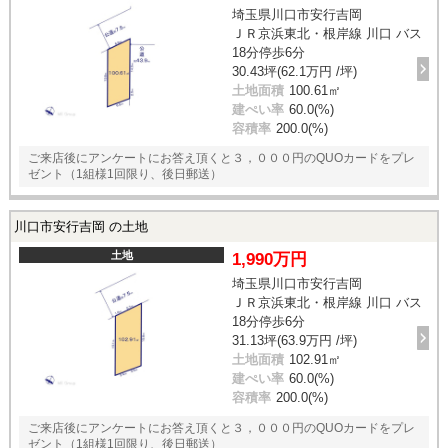
埼玉県川口市安行吉岡
ＪＲ京浜東北・根岸線 川口 バス
18分停歩6分
30.43坪(62.1万円 /坪)
土地面積
100.61㎡
建ぺい率
60.0(%)
容積率
200.0(%)
ご来店後にアンケートにお答え頂くと３，０００円のQUOカードをプレ
ゼント（1組様1回限り、後日郵送）
川口市安行吉岡 の土地
土地
1,990万円
埼玉県川口市安行吉岡
ＪＲ京浜東北・根岸線 川口 バス
18分停歩6分
31.13坪(63.9万円 /坪)
土地面積
102.91㎡
建ぺい率
60.0(%)
容積率
200.0(%)
ご来店後にアンケートにお答え頂くと３，０００円のQUOカードをプレ
ゼント（1組様1回限り、後日郵送）