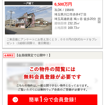
一戸建て
6,500万円
3LDK / 1984年
埼玉県川口市赤井4丁目
埼玉高速鉄道 鳩ヶ谷 徒歩20分
建物面積
232.25㎡
土地面積
169.73㎡
ご来店後にアンケートにお答え頂くと３，０００円のQUOカードをプレ
ゼント（1組様1回限り、後日郵送）
【会員様限定で公開中！】
会員限定