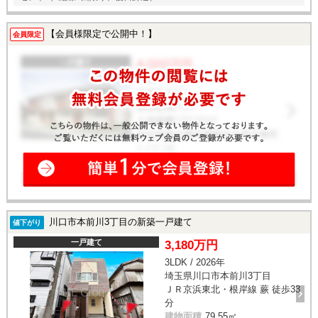
【会員様限定で公開中！】
会員限定
川口市本前川3丁目の新築一戸建て
値下がり
一戸建て
3,180万円
3LDK / 2026年
埼玉県川口市本前川3丁目
ＪＲ京浜東北・根岸線 蕨 徒歩33
分
建物面積
79.55㎡