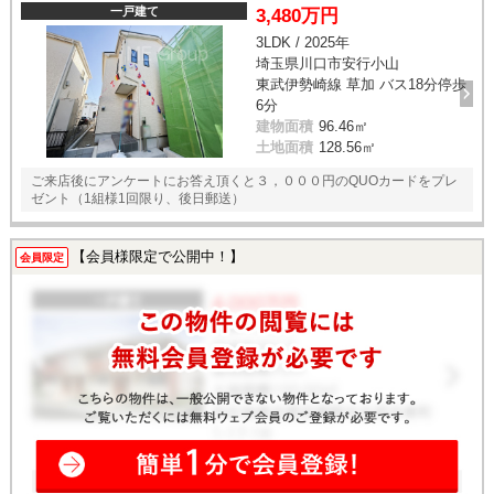
一戸建て
3,480万円
3LDK / 2025年
埼玉県川口市安行小山
東武伊勢崎線 草加 バス18分停歩
6分
建物面積
96.46㎡
土地面積
128.56㎡
ご来店後にアンケートにお答え頂くと３，０００円のQUOカードをプレ
ゼント（1組様1回限り、後日郵送）
【会員様限定で公開中！】
会員限定