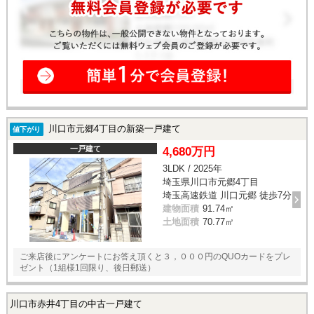
川口市元郷4丁目の新築一戸建て
値下がり
一戸建て
4,680万円
3LDK / 2025年
埼玉県川口市元郷4丁目
埼玉高速鉄道 川口元郷 徒歩7分
建物面積
91.74㎡
土地面積
70.77㎡
ご来店後にアンケートにお答え頂くと３，０００円のQUOカードをプレ
ゼント（1組様1回限り、後日郵送）
川口市赤井4丁目の中古一戸建て