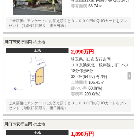
埼玉高速鉄道 南鳩ヶ谷 徒歩14分
専有面積
68.74㎡
ご来店後にアンケートにお答え頂くと３，０００円のQUOカードをプレ
ゼント（1組様1回限り、後日郵送）
川口市安行吉岡 の土地
土地
2,090万円
埼玉県川口市安行吉岡
ＪＲ京浜東北・根岸線 川口 バス
18分停歩6分
32.2坪(64.9万円 /坪)
土地面積
106.43㎡
建ぺい率
60.0(%)
容積率
200.0(%)
ご来店後にアンケートにお答え頂くと３，０００円のQUOカードをプレ
ゼント（1組様1回限り、後日郵送）
川口市安行吉岡 の土地
土地
1,890万円