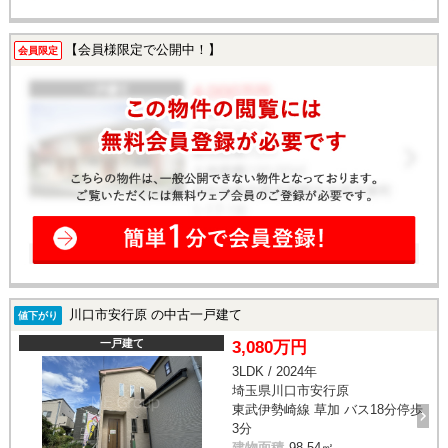
【会員様限定で公開中！】
会員限定
川口市安行原 の中古一戸建て
値下がり
一戸建て
3,080万円
3LDK / 2024年
埼玉県川口市安行原
東武伊勢崎線 草加 バス18分停歩
3分
建物面積
98.54㎡