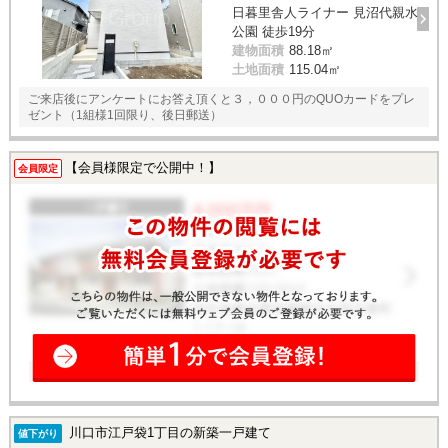
日暮里舎人ライナー 見沼代親水
公園 徒歩19分
建物面積
88.18㎡
土地面積
115.04㎡
ご来店後にアンケートにお答え頂くと３，０００円のQUOカードをプレ
ゼント（1組様1回限り、後日郵送）
【会員様限定で公開中！】
会員限定
川口市江戸袋1丁目の新築一戸建て
値下がり