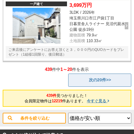
一戸建て
3,699万円
3LDK / 2026年
埼玉県川口市江戸袋1丁目
日暮里舎人ライナー 見沼代親水
公園 徒歩19分
建物面積
79.9㎡
土地面積
110.33㎡
ご来店後にアンケートにお答え頂くと３，０００円のQUOカードをプレ
ゼント（1組様1回限り、後日郵送）
439
1～20
件中
件を表示
次の20件>>
439件
見つかりました！
会員限定物件は
12219
件あります。
今すぐ見る
条件を絞り込む