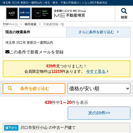
埼玉県 川口市 更新日一週間以内｜埼玉・東京・千葉の不動産のことならME不動産埼京
検索
TOPページ
>
物件検索
>
不動産情報一覧
現在の検索条件
さらに条件を絞り込む
埼玉県 川口市 更新日一週間以内
この条件で新着メールを登録
439件
見つかりました！
会員限定物件は
12219
件あります。
今すぐ見る
条件を絞り込む
439
1～20
件中
件を表示
次の20件>>
川口市安行小山 の中古一戸建て
値下がり