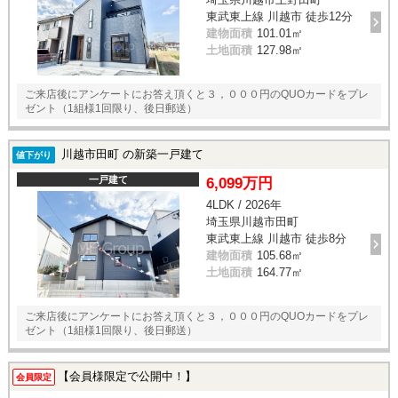
東武東上線 川越市 徒歩12分
建物面積
101.01㎡
土地面積
127.98㎡
ご来店後にアンケートにお答え頂くと３，０００円のQUOカードをプレ
ゼント（1組様1回限り、後日郵送）
川越市田町 の新築一戸建て
値下がり
一戸建て
6,099万円
4LDK / 2026年
埼玉県川越市田町
東武東上線 川越市 徒歩8分
建物面積
105.68㎡
土地面積
164.77㎡
ご来店後にアンケートにお答え頂くと３，０００円のQUOカードをプレ
ゼント（1組様1回限り、後日郵送）
【会員様限定で公開中！】
会員限定