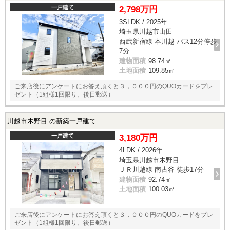
一戸建て
2,798万円
3SLDK / 2025年
埼玉県川越市山田
西武新宿線 本川越 バス12分停歩
7分
建物面積
98.74㎡
土地面積
109.85㎡
ご来店後にアンケートにお答え頂くと３，０００円のQUOカードをプレ
ゼント（1組様1回限り、後日郵送）
川越市木野目 の新築一戸建て
一戸建て
3,180万円
4LDK / 2026年
埼玉県川越市木野目
ＪＲ川越線 南古谷 徒歩17分
建物面積
92.74㎡
土地面積
100.03㎡
ご来店後にアンケートにお答え頂くと３，０００円のQUOカードをプレ
ゼント（1組様1回限り、後日郵送）