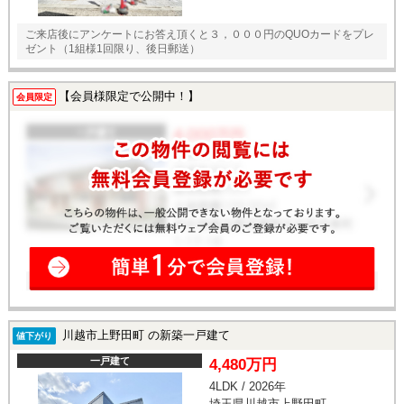
ご来店後にアンケートにお答え頂くと３，０００円のQUOカードをプレ
ゼント（1組様1回限り、後日郵送）
【会員様限定で公開中！】
会員限定
川越市上野田町 の新築一戸建て
値下がり
一戸建て
4,480万円
4LDK / 2026年
埼玉県川越市上野田町