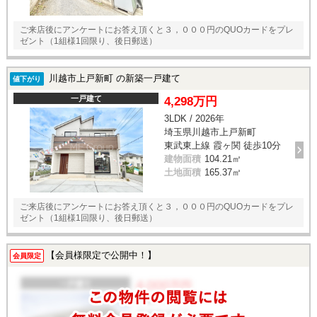
ご来店後にアンケートにお答え頂くと３，０００円のQUOカードをプレ
ゼント（1組様1回限り、後日郵送）
川越市上戸新町 の新築一戸建て
値下がり
一戸建て
4,298万円
3LDK / 2026年
埼玉県川越市上戸新町
東武東上線 霞ヶ関 徒歩10分
建物面積
104.21㎡
土地面積
165.37㎡
ご来店後にアンケートにお答え頂くと３，０００円のQUOカードをプレ
ゼント（1組様1回限り、後日郵送）
【会員様限定で公開中！】
会員限定