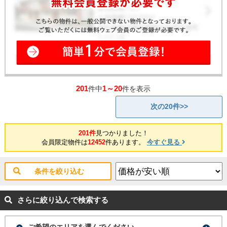
201
1～20
件中
件を表示
次の20件>>
201件
見つかりました！
会員限定物件は
12452
件あります。
今すぐ見る
条件を絞り込む
さらに絞り込んで検索する