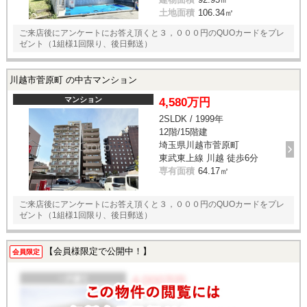
土地面積
106.34㎡
ご来店後にアンケートにお答え頂くと３，０００円のQUOカードをプレ
ゼント（1組様1回限り、後日郵送）
川越市菅原町 の中古マンション
マンション
4,580万円
2SLDK / 1999年
12階/15階建
埼玉県川越市菅原町
東武東上線 川越 徒歩6分
専有面積
64.17㎡
ご来店後にアンケートにお答え頂くと３，０００円のQUOカードをプレ
ゼント（1組様1回限り、後日郵送）
【会員様限定で公開中！】
会員限定