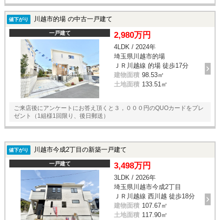
川越市的場 の中古一戸建て
値下がり
一戸建て
2,980万円
4LDK / 2024年
埼玉県川越市的場
ＪＲ川越線 的場 徒歩17分
建物面積
98.53㎡
土地面積
133.51㎡
ご来店後にアンケートにお答え頂くと３，０００円のQUOカードをプレ
ゼント（1組様1回限り、後日郵送）
川越市今成2丁目の新築一戸建て
値下がり
一戸建て
3,498万円
3LDK / 2026年
埼玉県川越市今成2丁目
ＪＲ川越線 西川越 徒歩18分
建物面積
107.67㎡
土地面積
117.90㎡