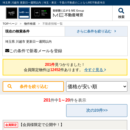
埼玉県 川越市 更新日一週間以内｜埼玉・東京・千葉の不動産のことならME不動産埼京
検索
TOPページ
>
物件検索
>
不動産情報一覧
現在の検索条件
さらに条件を絞り込む
埼玉県 川越市 更新日一週間以内
この条件で新着メールを登録
201件
見つかりました！
会員限定物件は
12452
件あります。
今すぐ見る
条件を絞り込む
201
1～20
件中
件を表示
次の20件>>
【会員様限定で公開中！】
会員限定