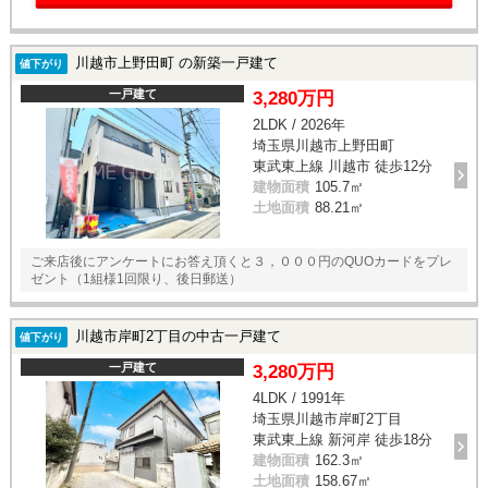
川越市上野田町 の新築一戸建て
値下がり
一戸建て
3,280万円
2LDK / 2026年
埼玉県川越市上野田町
東武東上線 川越市 徒歩12分
建物面積
105.7㎡
土地面積
88.21㎡
ご来店後にアンケートにお答え頂くと３，０００円のQUOカードをプレ
ゼント（1組様1回限り、後日郵送）
川越市岸町2丁目の中古一戸建て
値下がり
一戸建て
3,280万円
4LDK / 1991年
埼玉県川越市岸町2丁目
東武東上線 新河岸 徒歩18分
建物面積
162.3㎡
土地面積
158.67㎡