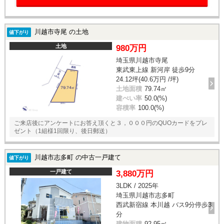
川越市寺尾 の土地
値下がり
土地
980万円
埼玉県川越市寺尾
東武東上線 新河岸 徒歩9分
24.12坪(40.6万円 /坪)
土地面積
79.74㎡
建ぺい率
50.0(%)
容積率
100.0(%)
ご来店後にアンケートにお答え頂くと３，０００円のQUOカードをプレ
ゼント（1組様1回限り、後日郵送）
川越市志多町 の中古一戸建て
値下がり
一戸建て
3,880万円
3LDK / 2025年
埼玉県川越市志多町
西武新宿線 本川越 バス9分停歩3
分
建物面積
92.95㎡