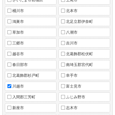
桶川市
北本市
鴻巣市
北足立郡伊奈町
草加市
八潮市
三郷市
吉川市
越谷市
北葛飾郡松伏町
春日部市
南埼玉郡宮代町
北葛飾郡杉戸町
幸手市
川越市
富士見市
入間郡三芳町
ふじみ野市
新座市
志木市