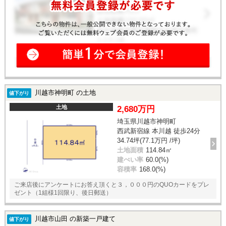
川越市神明町 の土地
値下がり
土地
2,680万円
埼玉県川越市神明町
西武新宿線 本川越 徒歩24分
34.74坪(77.1万円 /坪)
土地面積
114.84㎡
建ぺい率
60.0(%)
容積率
168.0(%)
ご来店後にアンケートにお答え頂くと３，０００円のQUOカードをプレ
ゼント（1組様1回限り、後日郵送）
川越市山田 の新築一戸建て
値下がり