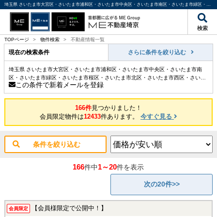
埼玉県 さいたま市大宮区・さいたま市浦和区・さいたま市中央区・さいたま市南区・さいたま市緑区・さいたま市桜区・さいたま市北区・さいたま市西区・さいたま市見沼区・さいたま市岩槻区 ローン返済額 8万円台 ｜埼玉・東京・千葉の不動産のことならME不動産埼京
検索
TOPページ
>
物件検索
>
不動産情報一覧
現在の検索条件
さらに条件を絞り込む
埼玉県 さいたま市大宮区・さいたま市浦和区・さいたま市中央区・さいたま市南
区・さいたま市緑区・さいたま市桜区・さいたま市北区・さいたま市西区・さいた
この条件で新着メールを登録
ま市見沼区・さいたま市岩槻区 ローン返済額 8万円台
166件
見つかりました！
会員限定物件は
12433
件あります。
今すぐ見る
条件を絞り込む
166
1～20
件中
件を表示
次の20件>>
【会員様限定で公開中！】
会員限定