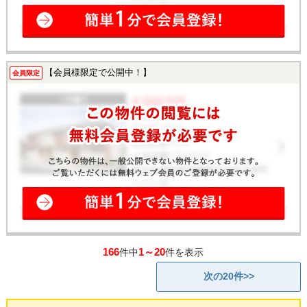
【会員様限定で公開中！】
会員限定
166
1～20
件中
件を表示
次の20件>>