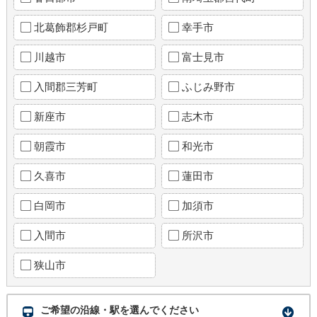
北葛飾郡杉戸町
幸手市
川越市
富士見市
入間郡三芳町
ふじみ野市
新座市
志木市
朝霞市
和光市
久喜市
蓮田市
白岡市
加須市
入間市
所沢市
狭山市
ご希望の沿線・駅を選んでください