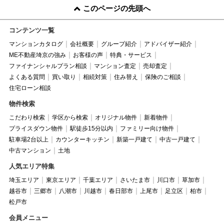
このページの先頭へ
コンテンツ一覧
マンションカタログ
会社概要
グループ紹介
アドバイザー紹介
ME不動産埼京の強み
お客様の声
特典・サービス
ファイナンシャルプラン相談
マンション査定
売却査定
よくある質問
買い取り
相続対策
住み替え
保険のご相談
住宅ローン相談
物件検索
こだわり検索
学区から検索
オリジナル物件
新着物件
プライスダウン物件
駅徒歩15分以内
ファミリー向け物件
駐車場2台以上
カウンターキッチン
新築一戸建て
中古一戸建て
中古マンション
土地
人気エリア特集
埼玉エリア
東京エリア
千葉エリア
さいたま市
川口市
草加市
越谷市
三郷市
八潮市
川越市
春日部市
上尾市
足立区
柏市
松戸市
会員メニュー