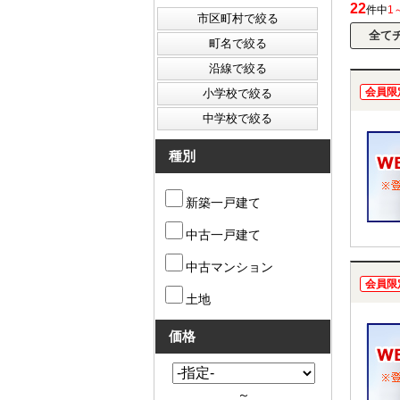
22
件中
1
会員限
種別
新築一戸建て
中古一戸建て
中古マンション
会員限
土地
価格
～