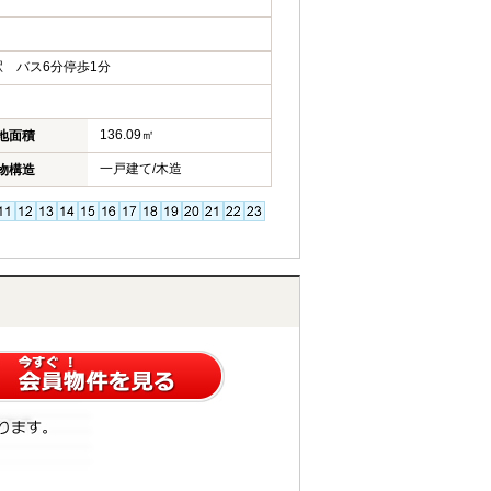
 バス6分停歩1分
136.09㎡
地面積
一戸建て/木造
物構造