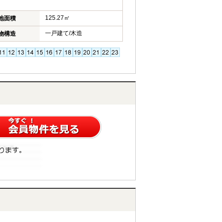
125.27㎡
地面積
一戸建て/木造
物構造