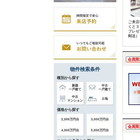
ご来店
くと３
プレゼ
郵送）
会員限
物件検索条件
種別から探す
新築
中古
一戸建て
一戸建て
中古
土地
マンション
価格から探す
2,000万円台
3,000万円台
会員限
4,000万円台
5,000万円台