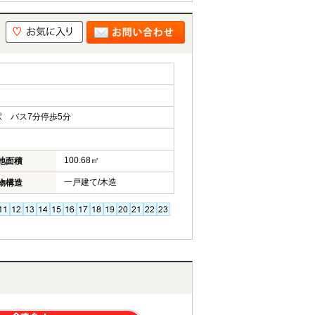
 バス7分停歩5分
100.68㎡
地面積
一戸建て/木造
物構造