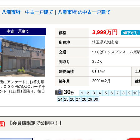
八潮市垳 中古一戸建て｜八潮市垳 の中古一戸建て
中古一戸建て
3,999万円
価格
値下がり
埼玉県八潮市垳
所在地
つくばエクスプレス 八潮駅
交通
3LDK
間取り
81.14㎡
建物面積
土
2001年2月
築年月
建
後にアンケートにお答え頂
，０００円のQUOカードを
30
ント（1組様1回限り、後日
枚
【会員様限定で公開中！】
定