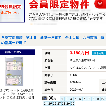
八潮市南川崎 第１５ 新築一戸建て 全１１棟｜八潮市南川崎
の新築一戸建て
新築一戸建て
3,180万円
価格
値下がり
埼玉県八潮市南川崎
所在地
つくばエクスプレス 八潮駅
交通
4LDK
間取り
100.44㎡
建物面積
土
2026年6月
築年月
建
後にアンケートにお答え頂
，０００円のQUOカードを
30
ント（1組様1回限り、後日
枚