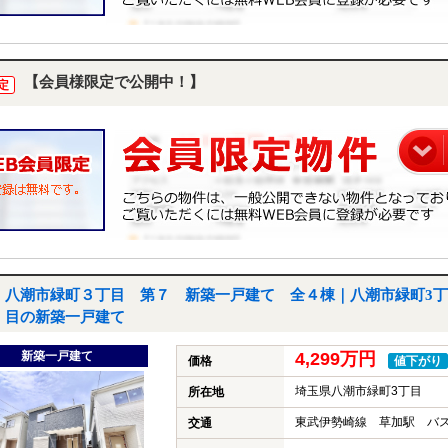
【会員様限定で公開中！】
定
八潮市緑町３丁目 第７ 新築一戸建て 全４棟｜八潮市緑町3丁
目の新築一戸建て
新築一戸建て
4,299万円
価格
値下がり
埼玉県八潮市緑町3丁目
所在地
東武伊勢崎線 草加駅 バス
交通