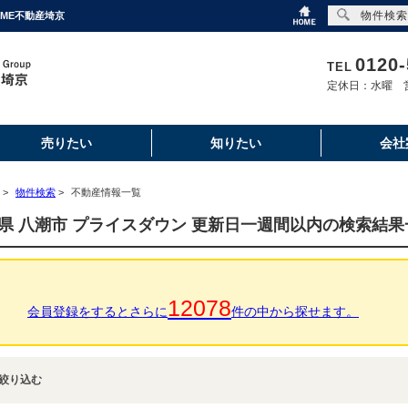
物件検索
ME不動産埼京
0120-
TEL
定休日：水曜 営
売りたい
知りたい
会社
>
物件検索
>
不動産情報一覧
県 八潮市 プライスダウン 更新日一週間以内の検索結果
12078
会員登録をするとさらに
件の中から探せます。
絞り込む