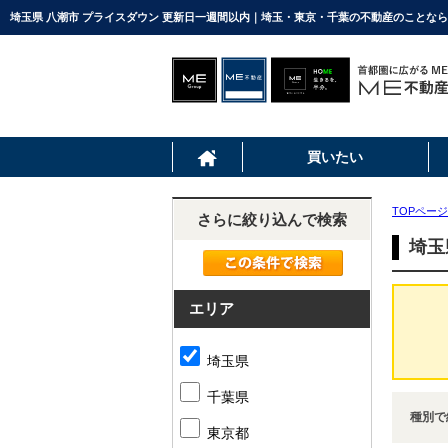
埼玉県 八潮市 プライスダウン 更新日一週間以内｜埼玉・東京・千葉の不動産のことなら
買いたい
TOPページ
さらに絞り込んで検索
埼玉
エリア
埼玉県
千葉県
種別で
東京都