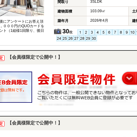
3SLDK
間取り
103.09㎡
建物面積
土
2026年4月
築年月
建
後にアンケートにお答え頂
，０００円のQUOカードを
30
ント（1組様1回限り、後日
枚
【会員様限定で公開中！】
定
【会員様限定で公開中！】
定