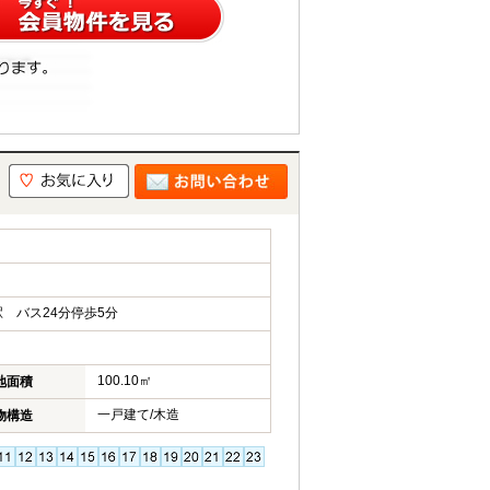
 バス24分停歩5分
100.10㎡
地面積
一戸建て/木造
物構造