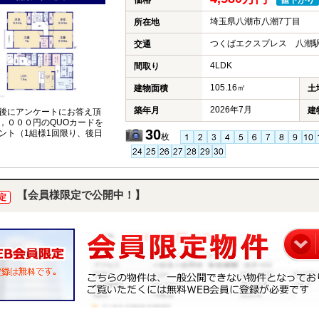
価格
値下がり
埼玉県八潮市八潮7丁目
所在地
つくばエクスプレス 八潮駅
交通
4LDK
間取り
105.16㎡
建物面積
土
2026年7月
築年月
建
後にアンケートにお答え頂
，０００円のQUOカードを
30
ント（1組様1回限り、後日
枚
【会員様限定で公開中！】
定