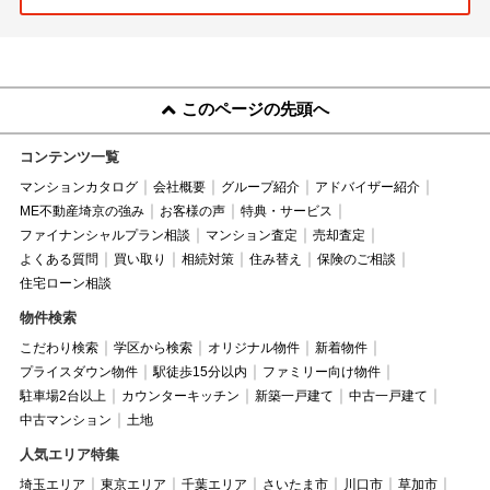
このページの先頭へ
コンテンツ一覧
マンションカタログ
会社概要
グループ紹介
アドバイザー紹介
ME不動産埼京の強み
お客様の声
特典・サービス
ファイナンシャルプラン相談
マンション査定
売却査定
よくある質問
買い取り
相続対策
住み替え
保険のご相談
住宅ローン相談
物件検索
こだわり検索
学区から検索
オリジナル物件
新着物件
プライスダウン物件
駅徒歩15分以内
ファミリー向け物件
駐車場2台以上
カウンターキッチン
新築一戸建て
中古一戸建て
中古マンション
土地
人気エリア特集
埼玉エリア
東京エリア
千葉エリア
さいたま市
川口市
草加市