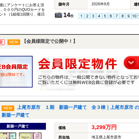
2026年9月
築年月
建
後にアンケートにお答え頂
，０００円のQUOカードを
14
ント（1組様1回限り、後日
枚
【会員様限定で公開中！】
定
NEW
上尾市原市 １期 新築一戸建て 全３棟｜上尾市原市 
NEW
新築一戸建て
新築一戸建て
3,299万円
価格
埼玉県上尾市原市
所在地