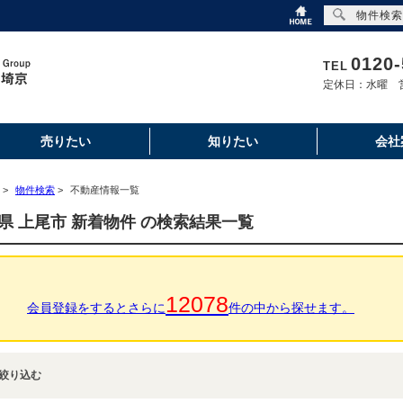
物件検索
0120-
TEL
定休日：水曜 営
売りたい
知りたい
会社
>
物件検索
>
不動産情報一覧
県 上尾市 新着物件 の検索結果一覧
12078
会員登録をするとさらに
件の中から探せます。
絞り込む