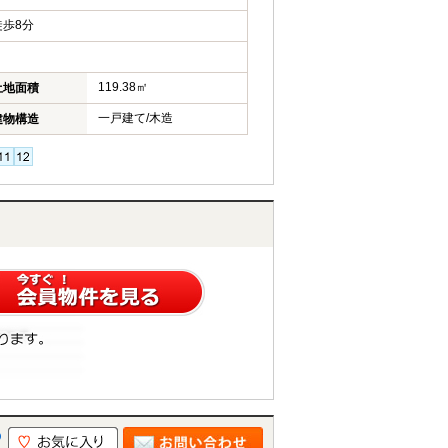
歩8分
119.38㎡
土地面積
一戸建て/木造
建物構造
の