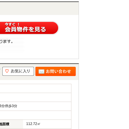
一
3分停歩3分
112.72㎡
地面積