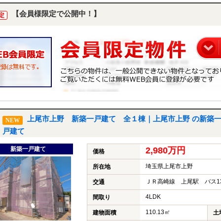
【会員様限定で公開中！】
定
上尾市上野 新築一戸建て 全１棟｜上尾市上野 の新築
NEW
戸建て
新築一戸建て
2,980万円
価格
埼玉県上尾市上野
所在地
ＪＲ高崎線 上尾駅 バス1
交通
4LDK
間取り
110.13㎡
建物面積
土