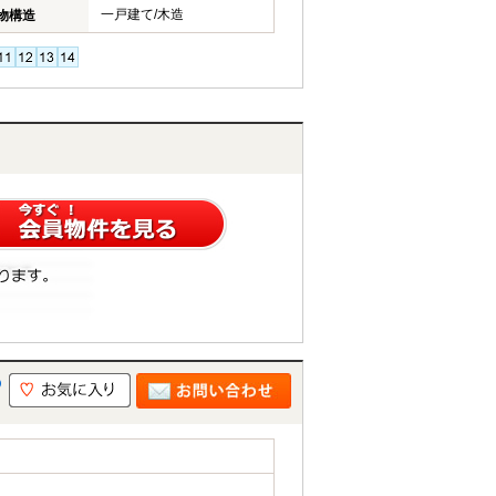
一戸建て/木造
物構造
の