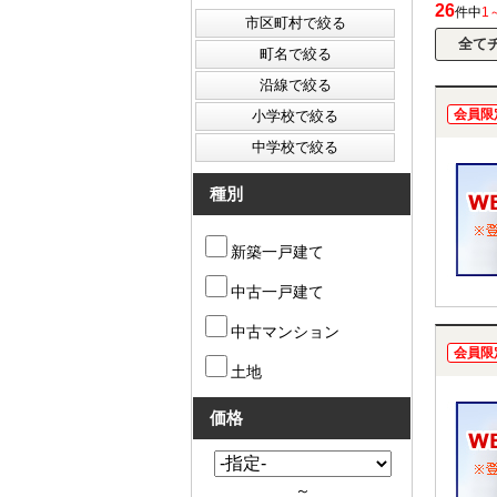
26
件中
1
会員限
種別
新築一戸建て
中古一戸建て
中古マンション
会員限
土地
価格
～