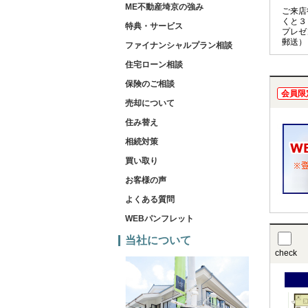
ME不動産埼京の強み
ご来店
くと３
特典・サービス
プレゼ
郵送）
ファイナンシャルプラン相談
住宅ローン相談
保険のご相談
会員限
売却について
住み替え
相続対策
買い取り
お客様の声
よくある質問
WEBパンフレット
当社について
check