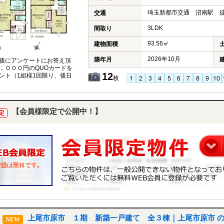
埼玉新都市交通 沼南駅 徒
交通
3LDK
間取り
93.56㎡
建物面積
2026年10月
築年月
後にアンケートにお答え頂
，０００円のQUOカードを
12
ント（1組様1回限り、後日
枚
【会員様限定で公開中！】
定
上尾市原市 １期 新築一戸建て 全３棟｜上尾市原市 
NEW