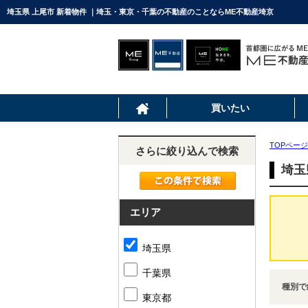
埼玉県 上尾市 新着物件 ｜埼玉・東京・千葉の不動産のことならME不動産埼京
買いたい
TOPページ
さらに絞り込んで検索
埼玉
エリア
埼玉県
千葉県
種別で
東京都