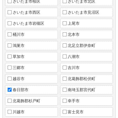
さいたま市桜区
さいたま市北区
さいたま市西区
さいたま市見沼区
さいたま市岩槻区
上尾市
桶川市
北本市
鴻巣市
北足立郡伊奈町
草加市
八潮市
三郷市
吉川市
越谷市
北葛飾郡松伏町
春日部市
南埼玉郡宮代町
北葛飾郡杉戸町
幸手市
川越市
富士見市