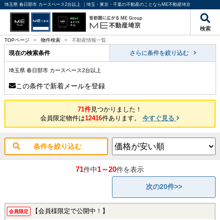
埼玉県 春日部市 カースペース2台以上 ｜埼玉・東京・千葉の不動産のことならME不動産埼京
検索
TOPページ
>
物件検索
>
不動産情報一覧
現在の検索条件
さらに条件を絞り込む
埼玉県 春日部市 カースペース2台以上
この条件で新着メールを登録
71件
見つかりました！
会員限定物件は
12416
件あります。
今すぐ見る
条件を絞り込む
71
1～20
件中
件を表示
次の20件>>
【会員様限定で公開中！】
会員限定