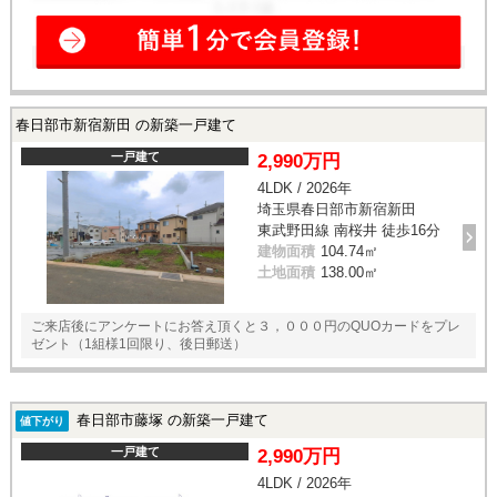
春日部市新宿新田 の新築一戸建て
一戸建て
2,990万円
4LDK / 2026年
埼玉県春日部市新宿新田
東武野田線 南桜井 徒歩16分
建物面積
104.74㎡
土地面積
138.00㎡
ご来店後にアンケートにお答え頂くと３，０００円のQUOカードをプレ
ゼント（1組様1回限り、後日郵送）
春日部市藤塚 の新築一戸建て
値下がり
一戸建て
2,990万円
4LDK / 2026年