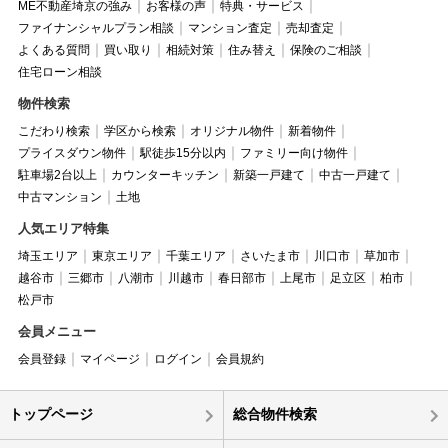
ME不動産埼京の強み
お客様の声
特典・サービス
ファイナンシャルプラン相談
マンション査定
売却査定
よくある質問
買い取り
相続対策
住み替え
保険のご相談
住宅ローン相談
物件検索
こだわり検索
学区から検索
オリジナル物件
新着物件
プライスダウン物件
駅徒歩15分以内
ファミリー向け物件
駐車場2台以上
カウンターキッチン
新築一戸建て
中古一戸建て
中古マンション
土地
人気エリア特集
埼玉エリア
東京エリア
千葉エリア
さいたま市
川口市
草加市
越谷市
三郷市
八潮市
川越市
春日部市
上尾市
足立区
柏市
松戸市
会員メニュー
会員登録
マイページ
ログイン
会員規約
トップページ
総合物件検索