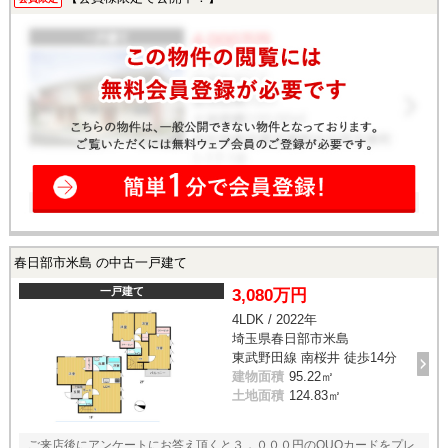
春日部市米島 の中古一戸建て
一戸建て
3,080万円
4LDK / 2022年
埼玉県春日部市米島
東武野田線 南桜井 徒歩14分
建物面積
95.22㎡
土地面積
124.83㎡
ご来店後にアンケートにお答え頂くと３，０００円のQUOカードをプレ