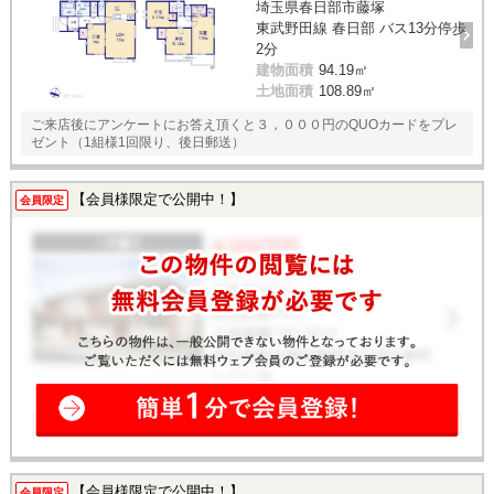
埼玉県春日部市藤塚
東武野田線 春日部 バス13分停歩
2分
建物面積
94.19㎡
土地面積
108.89㎡
ご来店後にアンケートにお答え頂くと３，０００円のQUOカードをプレ
ゼント（1組様1回限り、後日郵送）
【会員様限定で公開中！】
会員限定
【会員様限定で公開中！】
会員限定