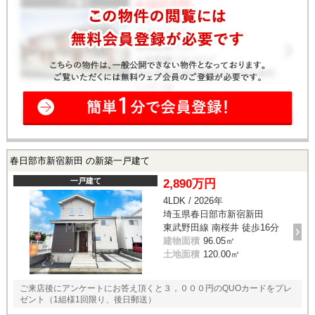
春日部市新宿新田 の新築一戸建て
一戸建て
2,890万円
4LDK / 2026年
埼玉県春日部市新宿新田
東武野田線 南桜井 徒歩16分
建物面積
96.05㎡
土地面積
120.00㎡
ご来店後にアンケートにお答え頂くと３，０００円のQUOカードをプレ
ゼント（1組様1回限り、後日郵送）