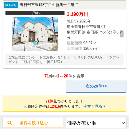
春日部市豊町3丁目の新築一戸建て
値下がり
一戸建て
3,190万円
4LDK / 2026年
埼玉県春日部市豊町3丁目
東武野田線 春日部 バス6分停歩2
分
建物面積
93.57㎡
土地面積
128.07㎡
ご来店後にアンケートにお答え頂くと３，０００円のQUOカードをプレ
ゼント（1組様1回限り、後日郵送）
71
1～20
件中
件を表示
次の20件>>
71件
見つかりました！
会員限定物件は
12416
件あります。
今すぐ見る
条件を絞り込む