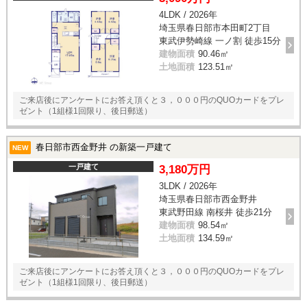
4LDK / 2026年
埼玉県春日部市本田町2丁目
東武伊勢崎線 一ノ割 徒歩15分
建物面積
90.46㎡
土地面積
123.51㎡
ご来店後にアンケートにお答え頂くと３，０００円のQUOカードをプレ
ゼント（1組様1回限り、後日郵送）
春日部市西金野井 の新築一戸建て
NEW
一戸建て
3,180万円
3LDK / 2026年
埼玉県春日部市西金野井
東武野田線 南桜井 徒歩21分
建物面積
98.54㎡
土地面積
134.59㎡
ご来店後にアンケートにお答え頂くと３，０００円のQUOカードをプレ
ゼント（1組様1回限り、後日郵送）