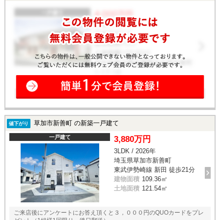
草加市新善町 の新築一戸建て
値下がり
一戸建て
3,880万円
3LDK / 2026年
埼玉県草加市新善町
東武伊勢崎線 新田 徒歩21分
建物面積
109.36㎡
土地面積
121.54㎡
ご来店後にアンケートにお答え頂くと３，０００円のQUOカードをプレ