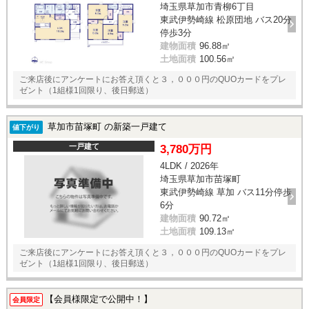
埼玉県草加市青柳6丁目
東武伊勢崎線 松原団地 バス20分
停歩3分
建物面積
96.88㎡
土地面積
100.56㎡
ご来店後にアンケートにお答え頂くと３，０００円のQUOカードをプレ
ゼント（1組様1回限り、後日郵送）
草加市苗塚町 の新築一戸建て
値下がり
一戸建て
3,780万円
4LDK / 2026年
埼玉県草加市苗塚町
東武伊勢崎線 草加 バス11分停歩
6分
建物面積
90.72㎡
土地面積
109.13㎡
ご来店後にアンケートにお答え頂くと３，０００円のQUOカードをプレ
ゼント（1組様1回限り、後日郵送）
【会員様限定で公開中！】
会員限定