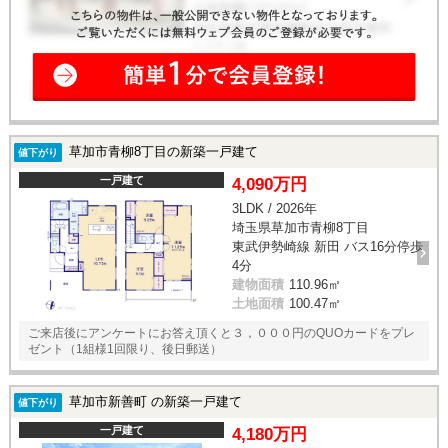
草加市青柳8丁目の新築一戸建て
値下がり
一戸建て
4,090万円
3LDK / 2026年
埼玉県草加市青柳8丁目
東武伊勢崎線 新田 バス16分停歩
4分
建物面積
110.96㎡
土地面積
100.47㎡
ご来店後にアンケートにお答え頂くと３，０００円のQUOカードをプレ
ゼント（1組様1回限り、後日郵送）
草加市新善町 の新築一戸建て
値下がり
一戸建て
4,180万円