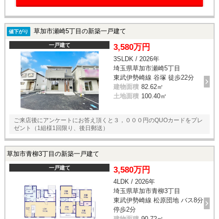
草加市瀬崎5丁目の新築一戸建て
値下がり
一戸建て
3,580万円
3SLDK / 2026年
埼玉県草加市瀬崎5丁目
東武伊勢崎線 谷塚 徒歩22分
建物面積
82.62㎡
土地面積
100.40㎡
ご来店後にアンケートにお答え頂くと３，０００円のQUOカードをプレ
ゼント（1組様1回限り、後日郵送）
草加市青柳3丁目の新築一戸建て
一戸建て
3,580万円
4LDK / 2026年
埼玉県草加市青柳3丁目
東武伊勢崎線 松原団地 バス8分
停歩2分
建物面積
90.72㎡