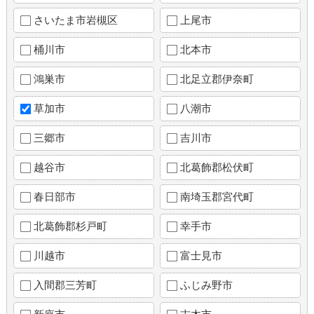
さいたま市岩槻区
上尾市
桶川市
北本市
鴻巣市
北足立郡伊奈町
草加市
八潮市
三郷市
吉川市
越谷市
北葛飾郡松伏町
春日部市
南埼玉郡宮代町
北葛飾郡杉戸町
幸手市
川越市
富士見市
入間郡三芳町
ふじみ野市