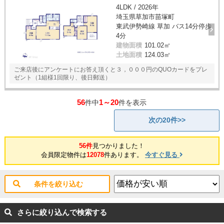
4LDK / 2026年
埼玉県草加市苗塚町
東武伊勢崎線 草加 バス14分停歩
4分
建物面積
101.02㎡
土地面積
124.03㎡
ご来店後にアンケートにお答え頂くと３，０００円のQUOカードをプレ
ゼント（1組様1回限り、後日郵送）
56
1～20
件中
件を表示
次の20件>>
56件
見つかりました！
会員限定物件は
12078
件あります。
今すぐ見る
条件を絞り込む
さらに絞り込んで検索する