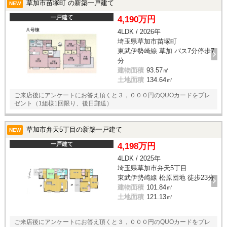
草加市苗塚町 の新築一戸建て
NEW
一戸建て
4,190万円
4LDK / 2026年
埼玉県草加市苗塚町
東武伊勢崎線 草加 バス7分停歩7
分
建物面積
93.57㎡
土地面積
134.64㎡
ご来店後にアンケートにお答え頂くと３，０００円のQUOカードをプレ
ゼント（1組様1回限り、後日郵送）
草加市弁天5丁目の新築一戸建て
NEW
一戸建て
4,198万円
4LDK / 2025年
埼玉県草加市弁天5丁目
東武伊勢崎線 松原団地 徒歩23分
建物面積
101.84㎡
土地面積
121.13㎡
ご来店後にアンケートにお答え頂くと３，０００円のQUOカードをプレ