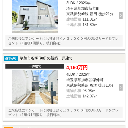
3LDK / 2026年
埼玉県草加市新善町
東武伊勢崎線 新田 徒歩21分
建物面積
111.01㎡
土地面積
131.80㎡
ご来店後にアンケートにお答え頂くと３，０００円のQUOカードをプレ
ゼント（1組様1回限り、後日郵送）
草加市谷塚仲町 の新築一戸建て
値下がり
一戸建て
4,190万円
4LDK / 2026年
埼玉県草加市谷塚仲町
東武伊勢崎線 谷塚 徒歩18分
建物面積
93.98㎡
土地面積
142.07㎡
ご来店後にアンケートにお答え頂くと３，０００円のQUOカードをプレ
ゼント（1組様1回限り、後日郵送）