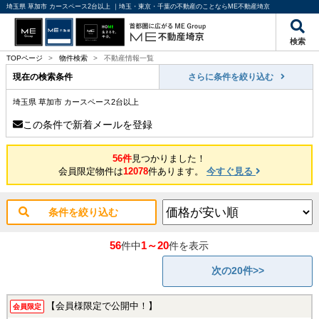
埼玉県 草加市 カースペース2台以上 ｜埼玉・東京・千葉の不動産のことならME不動産埼京
検索
TOPページ
>
物件検索
>
不動産情報一覧
現在の検索条件
さらに条件を絞り込む
埼玉県 草加市 カースペース2台以上
この条件で新着メールを登録
56件
見つかりました！
会員限定物件は
12078
件あります。
今すぐ見る
条件を絞り込む
56
1～20
件中
件を表示
次の20件>>
【会員様限定で公開中！】
会員限定