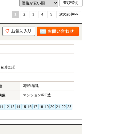
1
2
3
4
5
次の20件>>
徒歩21分
3階/4階建
階
マンション/RC造
構造