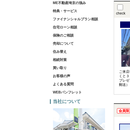
ME不動産埼京の強み
特典・サービス
check
ファイナンシャルプラン相談
住宅ローン相談
保険のご相談
売却について
住み替え
相続対策
買い取り
ご来店
お客様の声
くと３
プレゼ
よくある質問
郵送）
WEBパンフレット
当社について
会員限