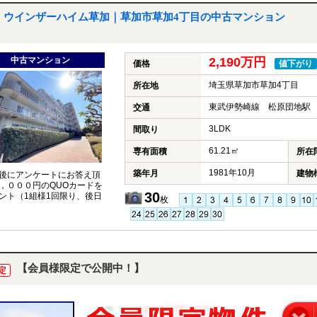
ウインザーハイム草加｜草加市草加4丁目の中古マンション
中古マンション
2,190万円
価格
値下がり
埼玉県草加市草加4丁目
所在地
東武伊勢崎線 松原団地駅 
交通
3LDK
間取り
61.21㎡
専有面積
所在
1981年10月
築年月
建物
後にアンケートにお答え頂
，０００円のQUOカードを
30
ント（1組様1回限り、後日
枚
【会員様限定で公開中！】
定