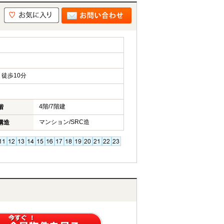
徒歩10分
4階/7階建
階
マンション/SRC造
構造