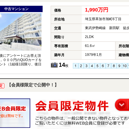
中古マンション
1,990万円
価格
埼玉県草加市旭町6丁目
所在地
東武伊勢崎線 新田駅 徒歩
交通
2LDK
間取り
61.6㎡
専有面積
所在階
1979年1月
築年月
建物構
後にアンケートにお答え頂
，０００円のQUOカードを
14
ント（1組様1回限り、後日
枚
【会員様限定で公開中！】
定