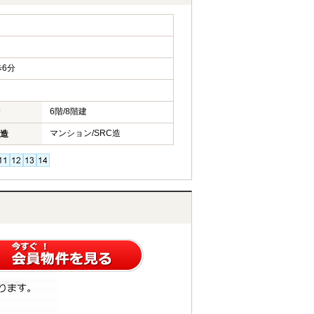
6分
6階/8階建
マンション/SRC造
造