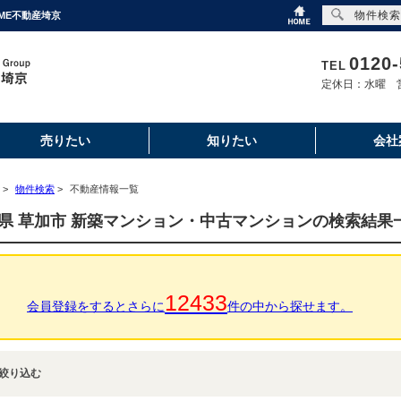
物件検索
ME不動産埼京
0120-
TEL
定休日：水曜 営
売りたい
知りたい
会社
>
物件検索
>
不動産情報一覧
県 草加市 新築マンション・中古マンションの検索結果
12433
会員登録をするとさらに
件の中から探せます。
絞り込む