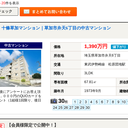
～20
件を表示
十條草加マンション｜草加市弁天6丁目の中古マンション
中古マンション
1,390万円
価格
値下がり
埼玉県草加市弁天6丁目
所在地
東武伊勢崎線 松原団地駅 
交通
3LDK
間取り
67.81㎡
専有面積
所在
1973年9月
築年月
建物
後にアンケートにお答え頂
，０００円のQUOカードを
30
ント（1組様1回限り、後日
枚
【会員様限定で公開中！】
定