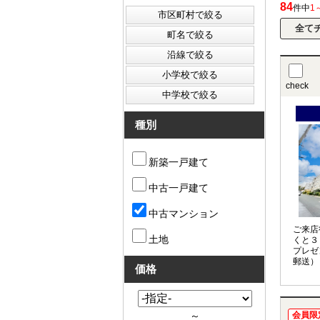
84
件中
1
check
種別
新築一戸建て
中古一戸建て
中古マンション
ご来店
土地
くと３
プレゼ
郵送）
価格
～
会員限