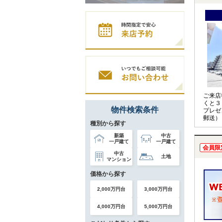
ご来店
くと３
物件検索条件
プレゼ
郵送）
種別から探す
新築
中古
一戸建て
一戸建て
会員限
中古
土地
マンション
価格から探す
2,000万円台
3,000万円台
4,000万円台
5,000万円台