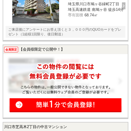
埼玉県川口市鳩ヶ谷緑町2丁目
埼玉高速鉄道 南鳩ヶ谷 徒歩14分
専有面積
68.74㎡
ご来店後にアンケートにお答え頂くと３，０００円のQUOカードをプレ
ゼント（1組様1回限り、後日郵送）
【会員様限定で公開中！】
会員限定
川口市芝高木2丁目の中古マンション