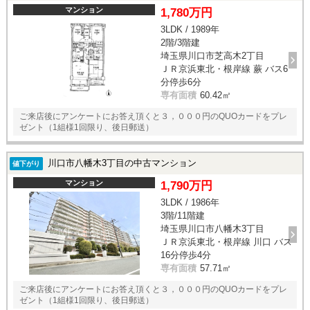
マンション
1,780万円
3LDK / 1989年
2階/3階建
埼玉県川口市芝高木2丁目
ＪＲ京浜東北・根岸線 蕨 バス6
分停歩6分
専有面積
60.42㎡
ご来店後にアンケートにお答え頂くと３，０００円のQUOカードをプレ
ゼント（1組様1回限り、後日郵送）
川口市八幡木3丁目の中古マンション
値下がり
マンション
1,790万円
3LDK / 1986年
3階/11階建
埼玉県川口市八幡木3丁目
ＪＲ京浜東北・根岸線 川口 バス
16分停歩4分
専有面積
57.71㎡
ご来店後にアンケートにお答え頂くと３，０００円のQUOカードをプレ
ゼント（1組様1回限り、後日郵送）