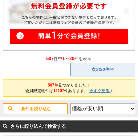
507
1～20
件中
件を表示
次の20件>>
507件
見つかりました！
会員限定物件は
12107
件あります。
今すぐ見る
条件を絞り込む
さらに絞り込んで検索する