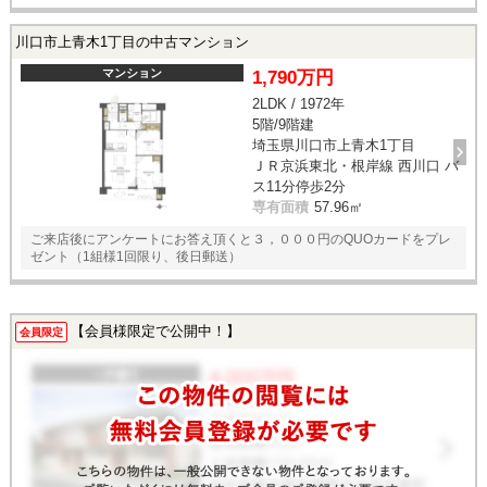
川口市上青木1丁目の中古マンション
マンション
1,790万円
2LDK / 1972年
5階/9階建
埼玉県川口市上青木1丁目
ＪＲ京浜東北・根岸線 西川口 バ
ス11分停歩2分
専有面積
57.96㎡
ご来店後にアンケートにお答え頂くと３，０００円のQUOカードをプレ
ゼント（1組様1回限り、後日郵送）
【会員様限定で公開中！】
会員限定