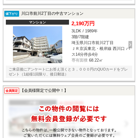
川口市前川2丁目の中古マンション
値下がり
マンション
2,190万円
3LDK / 1989年
3階/7階建
埼玉県川口市前川2丁目
ＪＲ京浜東北・根岸線 西川口 バ
ス14分停歩4分
専有面積
68.22㎡
ご来店後にアンケートにお答え頂くと３，０００円のQUOカードをプレ
ゼント（1組様1回限り、後日郵送）
【会員様限定で公開中！】
会員限定