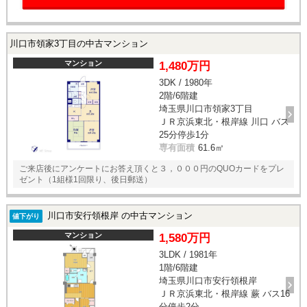
川口市領家3丁目の中古マンション
マンション
1,480万円
3DK / 1980年
2階/6階建
埼玉県川口市領家3丁目
ＪＲ京浜東北・根岸線 川口 バス
25分停歩1分
専有面積
61.6㎡
ご来店後にアンケートにお答え頂くと３，０００円のQUOカードをプレ
ゼント（1組様1回限り、後日郵送）
川口市安行領根岸 の中古マンション
値下がり
マンション
1,580万円
3LDK / 1981年
1階/6階建
埼玉県川口市安行領根岸
ＪＲ京浜東北・根岸線 蕨 バス16
分停歩2分