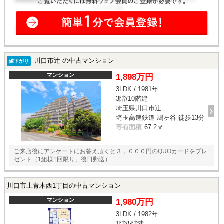
川口市辻 の中古マンション
値下がり
マンション
1,898万円
3LDK / 1981年
3階/10階建
埼玉県川口市辻
埼玉高速鉄道 鳩ヶ谷 徒歩13分
専有面積
67.2㎡
ご来店後にアンケートにお答え頂くと３，０００円のQUOカードをプレ
ゼント（1組様1回限り、後日郵送）
川口市上青木西1丁目の中古マンション
マンション
1,980万円
3LDK / 1982年
1階/5階建