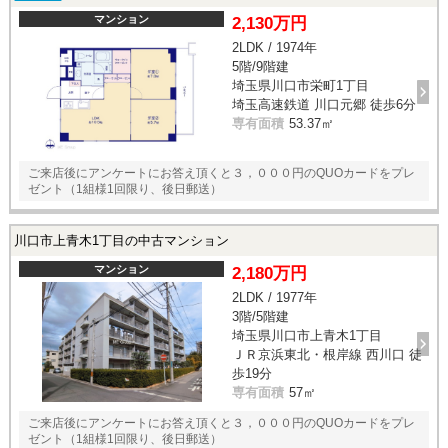
マンション
2,130万円
2LDK / 1974年
5階/9階建
埼玉県川口市栄町1丁目
埼玉高速鉄道 川口元郷 徒歩6分
専有面積
53.37㎡
ご来店後にアンケートにお答え頂くと３，０００円のQUOカードをプレ
ゼント（1組様1回限り、後日郵送）
川口市上青木1丁目の中古マンション
マンション
2,180万円
2LDK / 1977年
3階/5階建
埼玉県川口市上青木1丁目
ＪＲ京浜東北・根岸線 西川口 徒
歩19分
専有面積
57㎡
ご来店後にアンケートにお答え頂くと３，０００円のQUOカードをプレ
ゼント（1組様1回限り、後日郵送）