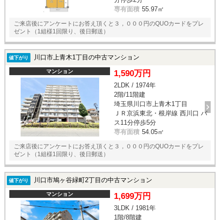
専有面積
55.97㎡
ご来店後にアンケートにお答え頂くと３，０００円のQUOカードをプレ
ゼント（1組様1回限り、後日郵送）
川口市上青木1丁目の中古マンション
値下がり
マンション
1,590万円
2LDK / 1974年
2階/11階建
埼玉県川口市上青木1丁目
ＪＲ京浜東北・根岸線 西川口 バ
ス11分停歩5分
専有面積
54.05㎡
ご来店後にアンケートにお答え頂くと３，０００円のQUOカードをプレ
ゼント（1組様1回限り、後日郵送）
川口市鳩ヶ谷緑町2丁目の中古マンション
値下がり
マンション
1,699万円
3LDK / 1981年
1階/8階建