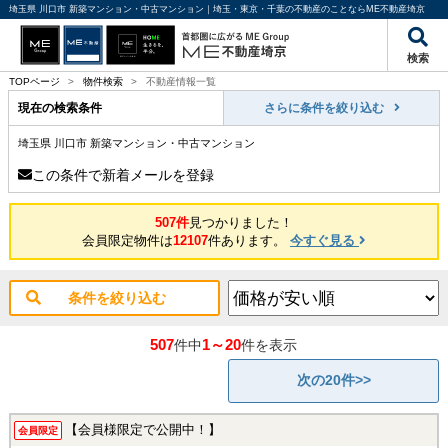
埼玉県 川口市 新築マンション・中古マンション｜埼玉・東京・千葉の不動産のことならME不動産埼京
検索
TOPページ
>
物件検索
>
不動産情報一覧
現在の検索条件
さらに条件を絞り込む
埼玉県 川口市 新築マンション・中古マンション
この条件で新着メールを登録
507件
見つかりました！
会員限定物件は
12107
件あります。
今すぐ見る
条件を絞り込む
507
1～20
件中
件を表示
次の20件>>
【会員様限定で公開中！】
会員限定