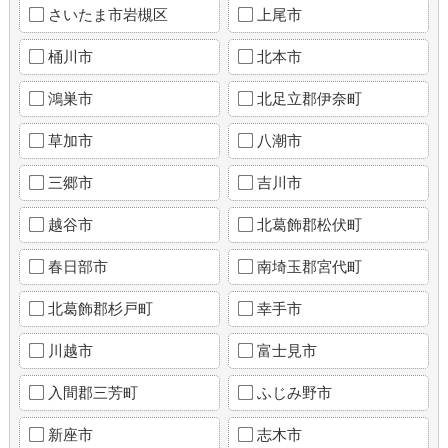
さいたま市岩槻区
上尾市
桶川市
北本市
鴻巣市
北足立郡伊奈町
草加市
八潮市
三郷市
吉川市
越谷市
北葛飾郡松伏町
春日部市
南埼玉郡宮代町
北葛飾郡杉戸町
幸手市
川越市
富士見市
入間郡三芳町
ふじみ野市
新座市
志木市