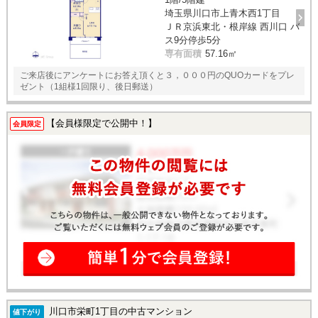
埼玉県川口市上青木西1丁目
ＪＲ京浜東北・根岸線 西川口 バ
ス9分停歩5分
専有面積
57.16㎡
ご来店後にアンケートにお答え頂くと３，０００円のQUOカードをプレ
ゼント（1組様1回限り、後日郵送）
【会員様限定で公開中！】
会員限定
川口市栄町1丁目の中古マンション
値下がり