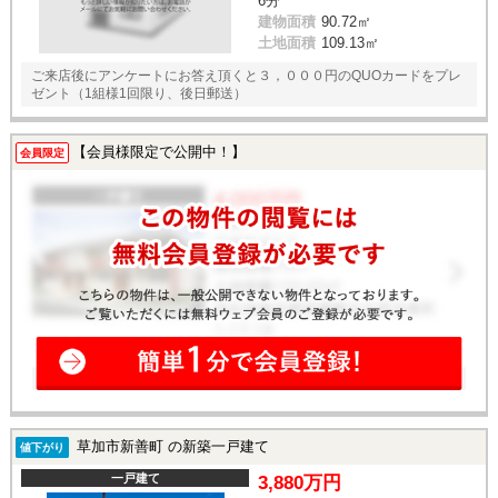
6分
建物面積
90.72㎡
土地面積
109.13㎡
ご来店後にアンケートにお答え頂くと３，０００円のQUOカードをプレ
ゼント（1組様1回限り、後日郵送）
【会員様限定で公開中！】
会員限定
草加市新善町 の新築一戸建て
値下がり
一戸建て
3,880万円