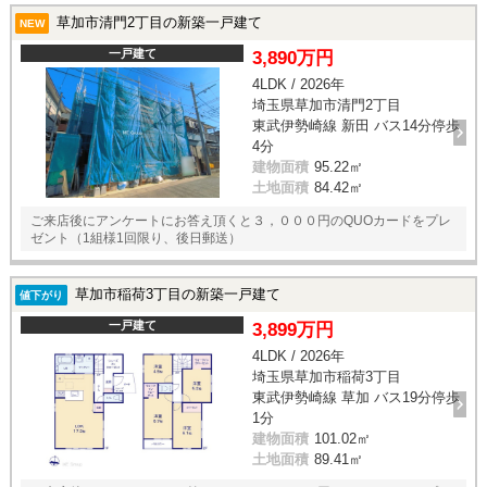
草加市清門2丁目の新築一戸建て
NEW
一戸建て
3,890万円
4LDK / 2026年
埼玉県草加市清門2丁目
東武伊勢崎線 新田 バス14分停歩
4分
建物面積
95.22㎡
土地面積
84.42㎡
ご来店後にアンケートにお答え頂くと３，０００円のQUOカードをプレ
ゼント（1組様1回限り、後日郵送）
草加市稲荷3丁目の新築一戸建て
値下がり
一戸建て
3,899万円
4LDK / 2026年
埼玉県草加市稲荷3丁目
東武伊勢崎線 草加 バス19分停歩
1分
建物面積
101.02㎡
土地面積
89.41㎡