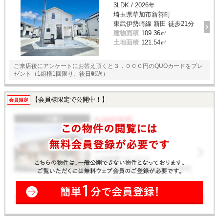
3LDK / 2026年
埼玉県草加市新善町
東武伊勢崎線 新田 徒歩21分
建物面積
109.36㎡
土地面積
121.54㎡
ご来店後にアンケートにお答え頂くと３，０００円のQUOカードをプレ
ゼント（1組様1回限り、後日郵送）
【会員様限定で公開中！】
会員限定