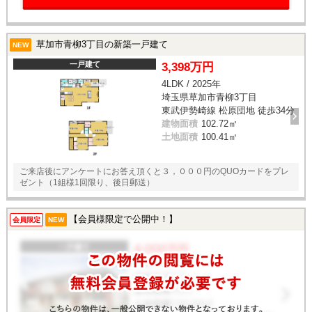
草加市青柳3丁目の新築一戸建て
NEW
一戸建て
3,398万円
4LDK / 2025年
埼玉県草加市青柳3丁目
東武伊勢崎線 松原団地 徒歩34分
建物面積
102.72㎡
土地面積
100.41㎡
ご来店後にアンケートにお答え頂くと３，０００円のQUOカードをプレ
ゼント（1組様1回限り、後日郵送）
【会員様限定で公開中！】
会員限定
NEW