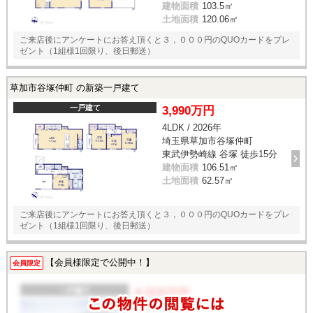
建物面積
103.5㎡
土地面積
120.06㎡
ご来店後にアンケートにお答え頂くと３，０００円のQUOカードをプレ
ゼント（1組様1回限り、後日郵送）
草加市谷塚仲町 の新築一戸建て
一戸建て
3,990万円
4LDK / 2026年
埼玉県草加市谷塚仲町
東武伊勢崎線 谷塚 徒歩15分
建物面積
106.51㎡
土地面積
62.57㎡
ご来店後にアンケートにお答え頂くと３，０００円のQUOカードをプレ
ゼント（1組様1回限り、後日郵送）
【会員様限定で公開中！】
会員限定