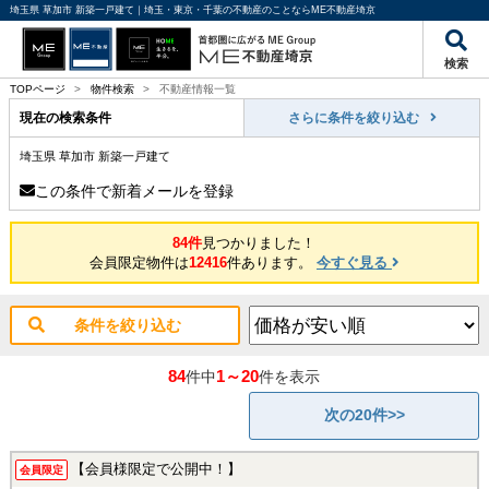
埼玉県 草加市 新築一戸建て｜埼玉・東京・千葉の不動産のことならME不動産埼京
検索
TOPページ
>
物件検索
>
不動産情報一覧
現在の検索条件
さらに条件を絞り込む
埼玉県 草加市 新築一戸建て
この条件で新着メールを登録
84件
見つかりました！
会員限定物件は
12416
件あります。
今すぐ見る
条件を絞り込む
84
1～20
件中
件を表示
次の20件>>
【会員様限定で公開中！】
会員限定