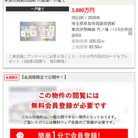
草加市両新田西町 の新築一戸建て
一戸建て
3,680万円
3SLDK / 2026年
埼玉県草加市両新田西町
東武伊勢崎線 竹ノ塚 バス5分停
歩6分
建物面積
100.02㎡
土地面積
83.50㎡
ご来店後にアンケートにお答え頂くと３，０００円のQUOカードをプレ
ゼント（1組様1回限り、後日郵送）
【会員様限定で公開中！】
会員限定