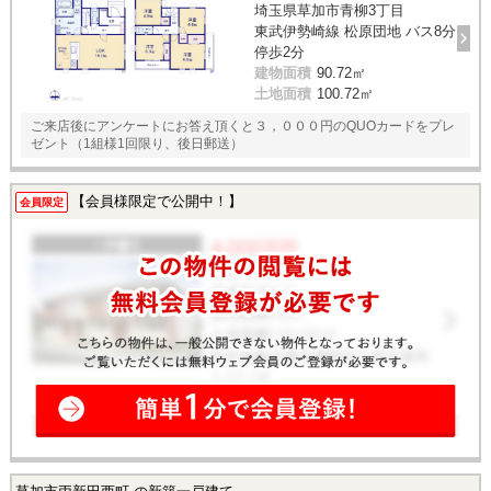
埼玉県草加市青柳3丁目
東武伊勢崎線 松原団地 バス8分
停歩2分
建物面積
90.72㎡
土地面積
100.72㎡
ご来店後にアンケートにお答え頂くと３，０００円のQUOカードをプレ
ゼント（1組様1回限り、後日郵送）
【会員様限定で公開中！】
会員限定