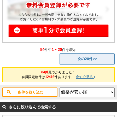
84
1～20
件中
件を表示
次の20件>>
84件
見つかりました！
会員限定物件は
12416
件あります。
今すぐ見る
条件を絞り込む
さらに絞り込んで検索する