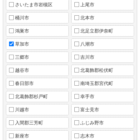
さいたま市岩槻区
上尾市
桶川市
北本市
鴻巣市
北足立郡伊奈町
草加市
八潮市
三郷市
吉川市
越谷市
北葛飾郡松伏町
春日部市
南埼玉郡宮代町
北葛飾郡杉戸町
幸手市
川越市
富士見市
入間郡三芳町
ふじみ野市
新座市
志木市