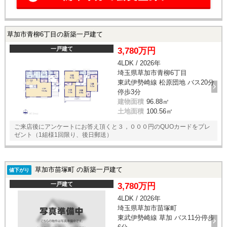
草加市青柳6丁目の新築一戸建て
一戸建て
3,780万円
4LDK / 2026年
埼玉県草加市青柳6丁目
東武伊勢崎線 松原団地 バス20分
停歩3分
建物面積
96.88㎡
土地面積
100.56㎡
ご来店後にアンケートにお答え頂くと３，０００円のQUOカードをプレ
ゼント（1組様1回限り、後日郵送）
草加市苗塚町 の新築一戸建て
値下がり
一戸建て
3,780万円
4LDK / 2026年
埼玉県草加市苗塚町
東武伊勢崎線 草加 バス11分停歩