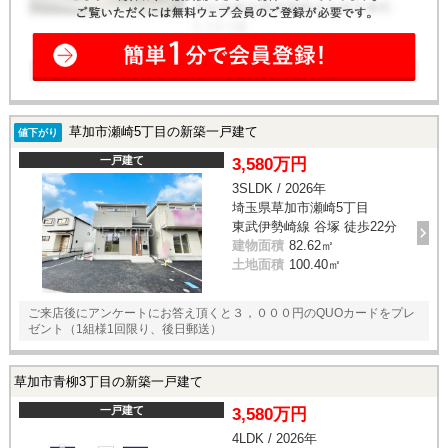
草加市瀬崎5丁目の新築一戸建て
値下がり
一戸建て
3,580万円
3SLDK / 2026年
埼玉県草加市瀬崎5丁目
東武伊勢崎線 谷塚 徒歩22分
建物面積
82.62㎡
土地面積
100.40㎡
ご来店後にアンケートにお答え頂くと３，０００円のQUOカードをプレ
ゼント（1組様1回限り、後日郵送）
草加市青柳3丁目の新築一戸建て
一戸建て
3,580万円
4LDK / 2026年