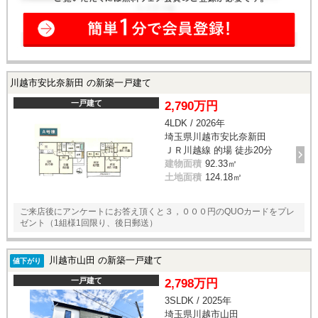
川越市安比奈新田 の新築一戸建て
一戸建て
2,790万円
4LDK / 2026年
埼玉県川越市安比奈新田
ＪＲ川越線 的場 徒歩20分
建物面積
92.33㎡
土地面積
124.18㎡
ご来店後にアンケートにお答え頂くと３，０００円のQUOカードをプレ
ゼント（1組様1回限り、後日郵送）
川越市山田 の新築一戸建て
値下がり
一戸建て
2,798万円
3SLDK / 2025年
埼玉県川越市山田