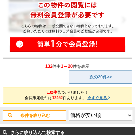
132
1～20
件中
件を表示
次の20件>>
132件
見つかりました！
会員限定物件は
12452
件あります。
今すぐ見る
条件を絞り込む
さらに絞り込んで検索する