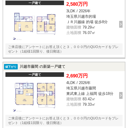
一戸建て
2,580万円
3LDK / 2026年
埼玉県川越市的場
ＪＲ川越線 的場 徒歩8分
建物面積
79.29㎡
土地面積
76.07㎡
ご来店後にアンケートにお答え頂くと３，０００円のQUOカードをプレ
ゼント（1組様1回限り、後日郵送）
川越市藤間 の新築一戸建て
値下がり
一戸建て
2,690万円
4LDK / 2026年
埼玉県川越市藤間
東武東上線 上福岡 徒歩18分
建物面積
83.42㎡
土地面積
79.33㎡
ご来店後にアンケートにお答え頂くと３，０００円のQUOカードをプレ
ゼント（1組様1回限り、後日郵送）