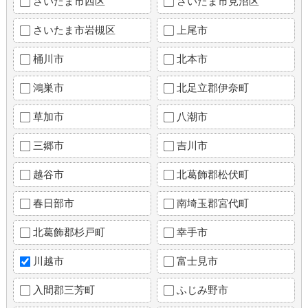
さいたま市西区
さいたま市見沼区
さいたま市岩槻区
上尾市
桶川市
北本市
鴻巣市
北足立郡伊奈町
草加市
八潮市
三郷市
吉川市
越谷市
北葛飾郡松伏町
春日部市
南埼玉郡宮代町
北葛飾郡杉戸町
幸手市
川越市
富士見市
入間郡三芳町
ふじみ野市