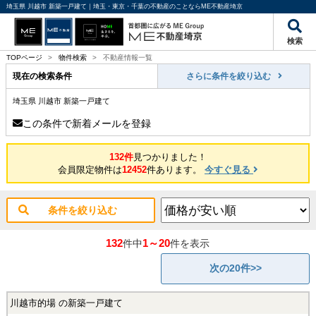
埼玉県 川越市 新築一戸建て｜埼玉・東京・千葉の不動産のことならME不動産埼京
検索
TOPページ
>
物件検索
>
不動産情報一覧
現在の検索条件
さらに条件を絞り込む
埼玉県 川越市 新築一戸建て
この条件で新着メールを登録
132件
見つかりました！
会員限定物件は
12452
件あります。
今すぐ見る
条件を絞り込む
132
1～20
件中
件を表示
次の20件>>
川越市的場 の新築一戸建て