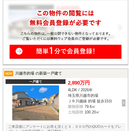
川越市的場 の新築一戸建て
NEW
一戸建て
2,890万円
4LDK / 2026年
埼玉県川越市的場
ＪＲ川越線 的場 徒歩15分
建物面積
79.6㎡
土地面積
100.20㎡
ご来店後にアンケートにお答え頂くと３，０００円のQUOカードをプレ