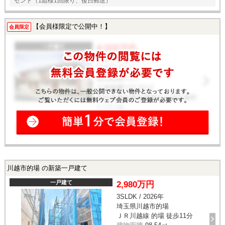
ゼント（1組様1回限り、後日郵送）
【会員様限定で公開中！】
会員限定
川越市的場 の新築一戸建て
一戸建て
2,980万円
3SLDK / 2026年
埼玉県川越市的場
ＪＲ川越線 的場 徒歩11分