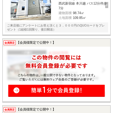
西武新宿線 本川越 バス12分停歩
7分
建物面積
98.74㎡
土地面積
109.85㎡
ご来店後にアンケートにお答え頂くと３，０００円のQUOカードをプレ
ゼント（1組様1回限り、後日郵送）
【会員様限定で公開中！】
会員限定
【会員様限定で公開中！】
会員限定