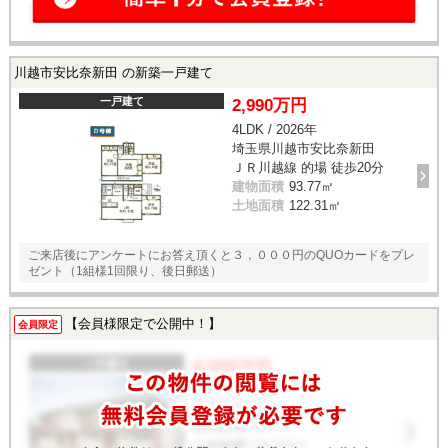
川越市安比奈新田 の新築一戸建て
一戸建て
2,990万円
4LDK / 2026年
埼玉県川越市安比奈新田
ＪＲ川越線 的場 徒歩20分
建物面積
93.77㎡
土地面積
122.31㎡
ご来店後にアンケートにお答え頂くと３，０００円のQUOカードをプレ
ゼント（1組様1回限り、後日郵送）
【会員様限定で公開中！】
会員限定