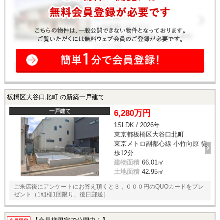
板橋区大谷口北町 の新築一戸建て
一戸建て
6,280万円
1SLDK / 2026年
東京都板橋区大谷口北町
東京メトロ副都心線 小竹向原 徒
歩12分
建物面積
66.01㎡
土地面積
42.95㎡
ご来店後にアンケートにお答え頂くと３，０００円のQUOカードをプレ
ゼント（1組様1回限り、後日郵送）