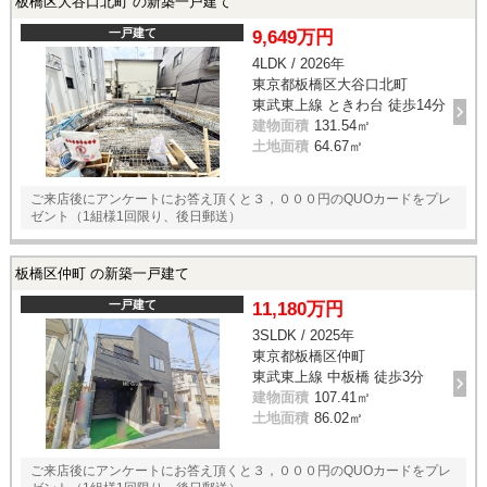
板橋区大谷口北町 の新築一戸建て
一戸建て
9,649万円
4LDK / 2026年
東京都板橋区大谷口北町
東武東上線 ときわ台 徒歩14分
建物面積
131.54㎡
土地面積
64.67㎡
ご来店後にアンケートにお答え頂くと３，０００円のQUOカードをプレ
ゼント（1組様1回限り、後日郵送）
板橋区仲町 の新築一戸建て
一戸建て
11,180万円
3SLDK / 2025年
東京都板橋区仲町
東武東上線 中板橋 徒歩3分
建物面積
107.41㎡
土地面積
86.02㎡
ご来店後にアンケートにお答え頂くと３，０００円のQUOカードをプレ