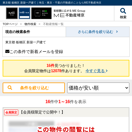
東京都 板橋区 新築一戸建て｜埼玉・東京・千葉の不動産のことならME不動産埼京
検索
TOPページ
>
物件検索
>
不動産情報一覧
現在の検索条件
さらに条件を絞り込む
東京都 板橋区 新築一戸建て
この条件で新着メールを登録
16件
見つかりました！
会員限定物件は
12078
件あります。
今すぐ見る
条件を絞り込む
16
1～16
件中
件を表示
【会員様限定で公開中！】
会員限定