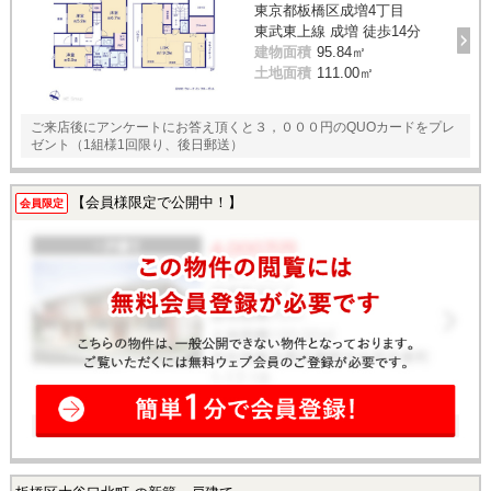
東京都板橋区成増4丁目
東武東上線 成増 徒歩14分
建物面積
95.84㎡
土地面積
111.00㎡
ご来店後にアンケートにお答え頂くと３，０００円のQUOカードをプレ
ゼント（1組様1回限り、後日郵送）
【会員様限定で公開中！】
会員限定