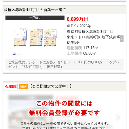
板橋区赤塚新町1丁目の新築一戸建て
一戸建て
8,899万円
4LDK / 2026年
東京都板橋区赤塚新町1丁目
東京メトロ有楽町線 地下鉄赤塚
徒歩9分
建物面積
117.15㎡
土地面積
69.80㎡
ご来店後にアンケートにお答え頂くと３，０００円のQUOカードをプレ
ゼント（1組様1回限り、後日郵送）
【会員様限定で公開中！】
会員限定
NEW