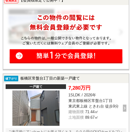
【会員様限定で公開中！】
会員限定
板橋区常盤台1丁目の新築一戸建て
値下がり
一戸建て
7,280万円
1SLDK / 2026年
東京都板橋区常盤台1丁目
東武東上線 ときわ台 徒歩9分
建物面積
71.44㎡
土地面積
89.67㎡
ご来店後にアンケートにお答え頂くと３，０００円のQUOカードをプレ