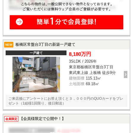
板橋区常盤台3丁目の新築一戸建て
NEW
一戸建て
8,180万円
3SLDK / 2026年
東京都板橋区常盤台3丁目
東武東上線 上板橋 徒歩9分
建物面積
115.13㎡
土地面積
69.18㎡
ご来店後にアンケートにお答え頂くと３，０００円のQUOカードをプレ
ゼント（1組様1回限り、後日郵送）
【会員様限定で公開中！】
会員限定